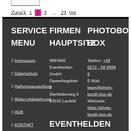
Zurück
1
2
3
…
23
Vor
SERVICE
FIRMEN
PHOTOBO
MENU
HAUPTSITZ
BOX
Impressum
N8FANG
Telefon:
+49
Eventhelden
6572 - 58 9999
Datenschutz
GmbH
6
Gewerbegebiet
E-Mail:
Haftungsausschluss
2
team@photo-
Dierfelderweg 5
booth-box.de
Widerrufsbelehrung
54533 Laufeld
Webseite:
https://photo-
AGB
booth-box.de
EVENTHELDEN
KONTAKT