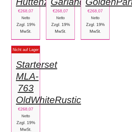
Hüttenzauber
Garland
GoldenPar
€
268,07
€
268,07
€
268,07
Netto
Netto
Netto
Zzgl. 19%
Zzgl. 19%
Zzgl. 19%
MwSt.
MwSt.
MwSt.
DETAILS
Nicht auf Lager
Starterset
MLA-
763
OldWhiteRustic
€
268,07
Netto
Zzgl. 19%
MwSt.