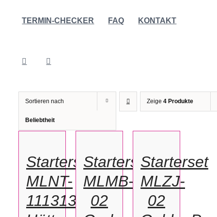
TERMIN-CHECKER
FAQ
KONTAKT
Sortieren nach
Zeige
4 Produkte
IN
IN
IN
Beliebtheit
DEN
DEN
DEN
WARENKORB
WARENKORB
WARENKORB
/
/
/
Starterset
Starterset
Starterset
DETAILS
DETAILS
DETAILS
MLNT-
MLMB-
MLZJ-
111313
02
02