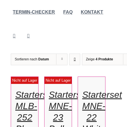
TERMIN-CHECKER
FAQ
KONTAKT
Sortieren nach
Datum
Zeige
4 Produkte
IN
DEN
DETAILS
DETAILS
Nicht auf Lager
Nicht auf Lager
WARENKORB
/
Starterset
Starterset
Starterset
DETAILS
MLB-
MNE-
MNE-
252
23
22