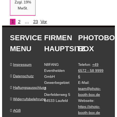
Zzgl. 19%
MwSt.
1
2
…
23
Vor
SERVICE
FIRMEN
PHOTOBO
MENU
HAUPTSITZ
BOX
Impressum
N8FANG
Telefon:
+49
Eventhelden
6572 - 58 9999
Datenschutz
GmbH
6
Gewerbegebiet
E-Mail:
Haftungsausschluss
2
team@photo-
Dierfelderweg 5
booth-box.de
Widerrufsbelehrung
54533 Laufeld
Webseite:
https://photo-
AGB
booth-box.de