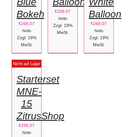
Blue
Balloon
White
Bokeh
Balloon
€
268,07
Netto
€
268,07
€
268,07
Zzgl. 19%
Netto
Netto
MwSt.
Zzgl. 19%
Zzgl. 19%
MwSt.
MwSt.
DETAILS
Nicht auf Lager
Starterset
MNE-
15
ZitrusShop
€
268,07
Netto