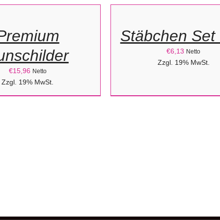
ORB
WARENKORB
/
Premium
Stäbchen Set
DETAILS
unschilder
€
6,13
Netto
Zzgl. 19% MwSt.
€
15,96
Netto
Zzgl. 19% MwSt.