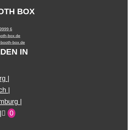
OTH BOX
 9999 6
oth-box.de
o-booth-box.de
DEN IN
rg
ch
mburg
0