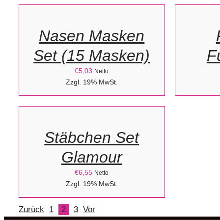
WARENKORB
WARENK
/
/
Nasen Masken
DETAILS
DETAILS
Set (15 Masken)
F
€
5,03
Netto
IN
Zzgl. 19% MwSt.
DEN
WARENKORB
/
Stäbchen Set
DETAILS
Glamour
€
6,55
Netto
Zzgl. 19% MwSt.
Zurück
1
2
3
Vor