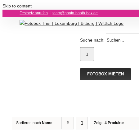
Skip to content
Festnetz anrufen
|
team@photo-booth-box.de
Suche nach:
FOTOBOX MIETEN
Sortieren nach
Name
Zeige
4 Produkte
IN
IN
DEN
DEN