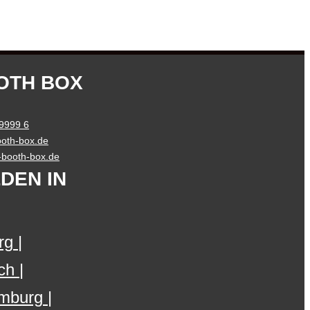
OTH BOX
 9999 6
oth-box.de
o-booth-box.de
DEN IN
rg
ch
mburg