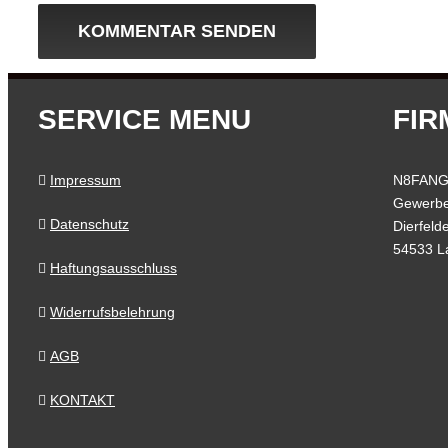
SERVICE MENU
FIR
Impressum
N8FANG
Gewerbe
Datenschutz
Dierfeld
54533 L
Haftungsausschluss
Widerrufsbelehrung
Kundenbewertungen und Erfahrungen zu
N8FANG Eventhelden GmbH
AGB
%
100
SEHR GUT
KONTAKT
Empfehlungen auf
ProvenExpert.com
5,00
/
4,66