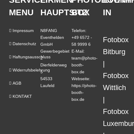
MENU
HAUPTSITZ
BOX
IN
Impressum
N8FANG
Telefon:
Eventhelden
+49 6572 -
Fotobox
Datenschutz
GmbH
58 9999 6
Bitburg
Gewerbegebiet
E-Mail:
Haftungsausschluss
2
team@photo-
Dierfelderweg
booth-
Widerrufsbelehrung
5
box.de
Fotobox
54533
Webseite:
AGB
Laufeld
https://photo-
Wittlich
booth-
KONTAKT
box.de
Fotobox
Luxembu