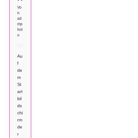
Vo
n
ad
mp
hot
o
Au
f
de
m
St
art
bil
ds
chi
rm
de
r