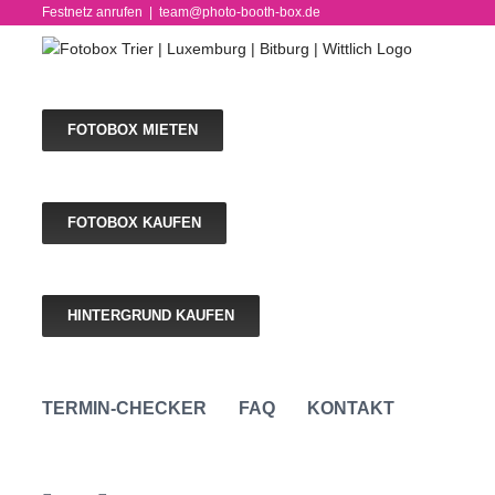
Skip
Festnetz anrufen
|
team@photo-booth-box.de
to
content
FOTOBOX MIETEN
FOTOBOX KAUFEN
HINTERGRUND KAUFEN
TERMIN-CHECKER
FAQ
KONTAKT