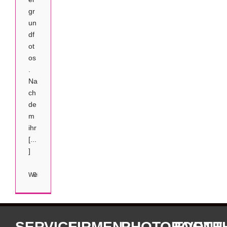
gr
un
df
ot
os
.
Na
ch
de
m
ihr
[...
]
Weiterlesen
2
SERVICE
FIRMEN
PHOTOBOOTH
EVENT