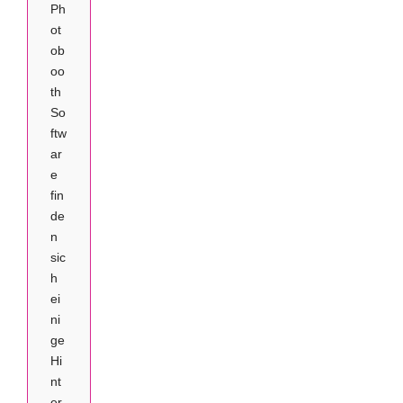
Ph
ot
ob
oo
th
So
ftw
ar
e
fin
de
n
sic
h
ei
ni
ge
Hi
nt
er