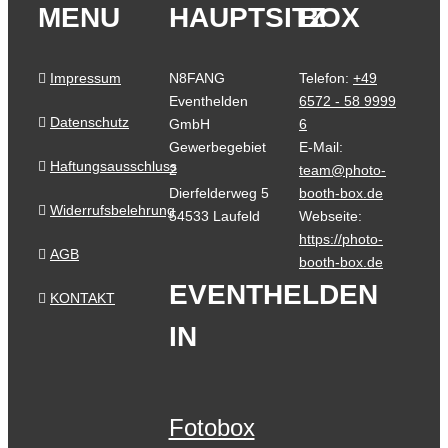
MENU
HAUPTSITZ
BOX
Impressum
N8FANG
Telefon:
+49
Eventhelden
6572 - 58 9999
Datenschutz
GmbH
6
Gewerbegebiet
E-Mail:
Haftungsausschluss
2
team@photo-
Dierfelderweg 5
booth-box.de
Widerrufsbelehrung
54533 Laufeld
Webseite:
https://photo-
AGB
booth-box.de
EVENTHELDEN
KONTAKT
IN
Fotobox