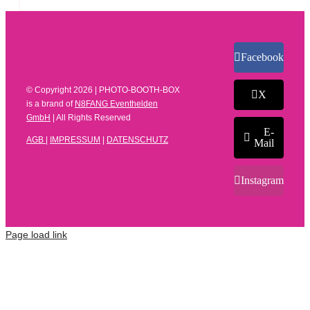
Facebook
© Copyright
2026 | PHOTO-BOOTH-BOX
X
is a brand of
N8FANG Eventhelden
GmbH
| All Rights Reserved
E-
AGB
|
IMPRESSUM
|
DATENSCHUTZ
Mail
Instagram
Page load link