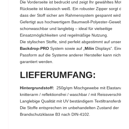
Die Vorderseite ist bedruckt und zeigt Ihr gewähltes Motiv, d
Rückseite ist klassisch weiß. Ein robuster Zipper sorgt dafür
dass der Stoff sicher am Rahmensystem gespannt wird.
Gefertigt aus hochwertigem Baumwoll-Polyester-Gewebe,
schonwaschbar und langlebig – ideal für vielseitige
Einsatzmöglichkeiten und regelmäßige Nutzung.
Die stylischen Stoffe, sind perfekt abgestimmt auf unser
N8
Backdrop-PRO
System sowie auf „
Milin
Displays“. Eine
Passform auf die Systeme anderer Hersteller kann nicht
garantiert werden.
LIEFERUMFAN
G:
Hintergrundstoff:
250g/qm Mischgewebe mit Elastananteil
knitterarm / reflektionsfrei / waschbar / mit Reissverschluss.
Langlebige Qualität mit UV beständigem Textiltransferdruck.
Die Stoffe entsprechen im unbehandelten Zustand der
Brandschutzklasse B3 nach DIN-4102.