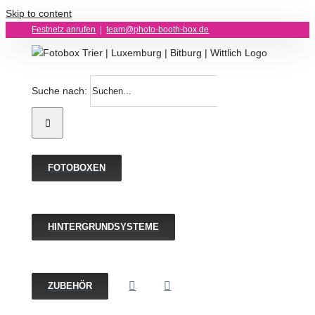
Skip to content
Festnetz anrufen
|
team@photo-booth-box.de
Suche nach:
FOTOBOXEN
HINTERGRUNDSYSTEME
ZUBEHÖR
Hintergrundstoff fü