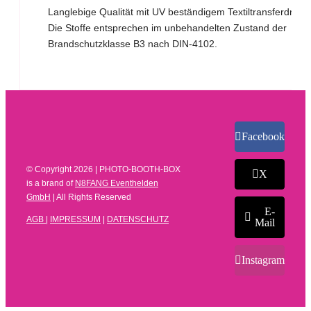
Langlebige Qualität mit UV beständigem Textiltransferdruck.
Die Stoffe entsprechen im unbehandelten Zustand der
Brandschutzklasse B3 nach DIN-4102.
Facebook
© Copyright
2026 | PHOTO-BOOTH-BOX
X
is a brand of
N8FANG Eventhelden
GmbH
| All Rights Reserved
E-
AGB
|
IMPRESSUM
|
DATENSCHUTZ
Mail
Instagram