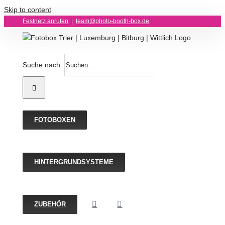
Skip to content
Festnetz anrufen
|
team@photo-booth-box.de
Suche nach:
FOTOBOXEN
HINTERGRUNDSYSTEME
ZUBEHÖR
Hintergrundstoff fü