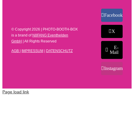
Facebook
© Copyright
2026 | PHOTO-BOOTH-BOX
X
is a brand of
N8FANG Eventhelden
GmbH
| All Rights Reserved
E-
AGB
|
IMPRESSUM
|
DATENSCHUTZ
Mail
Instagram
Page load link