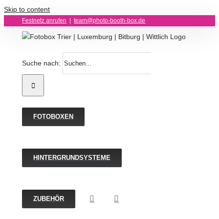
Skip to content
Festnetz anrufen
|
team@photo-booth-box.de
Suche nach:
FOTOBOXEN
HINTERGRUNDSYSTEME
ZUBEHÖR
Hintergrundstoff fü