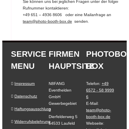
Sie können uns bei jeglichen Fragen unter der folgenden
Rufnummer kontaktieren:
+49 651 – 4936 8606
oder eine Mailanfrage an
team@photo-booth-box.de
senden.
SERVICE
FIRMEN
PHOTOBO
MENU
HAUPTSITZ
BOX
Impressum
N8FANG
Telefon:
+49
Eventhelden
6572 - 58 9999
Datenschutz
GmbH
6
Gewerbegebiet
E-Mail:
Haftungsausschluss
2
team@photo-
Dierfelderweg 5
booth-box.de
Widerrufsbelehrung
54533 Laufeld
Webseite: