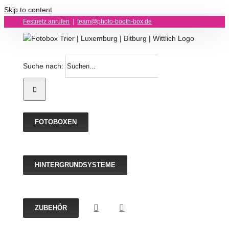
Skip to content
Festnetz anrufen
|
team@photo-booth-box.de
Suche nach:
FOTOBOXEN
HINTERGRUNDSYSTEME
ZUBEHÖR
N8FANG