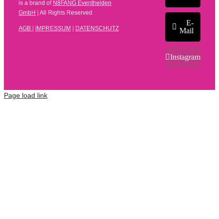
is a brand of
N8FANG Eventhelden
GmbH
| All Rights Reserved
E-
AGB
|
IMPRESSUM
|
DATENSCHUTZ
Mail
Instagram
Page load link