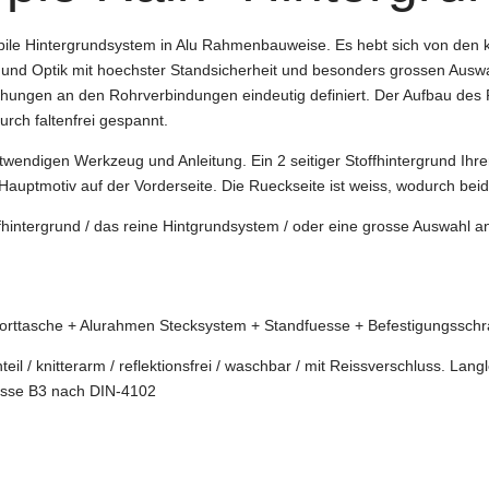
tabile Hintergrundsystem in Alu Rahmenbauweise. Es hebt sich von de
gn und Optik mit hoechster Standsicherheit und besonders grossen Ausw
ungen an den Rohrverbindungen eindeutig definiert. Der Aufbau des Rah
rch faltenfrei gespannt.
endigen Werkzeug und Anleitung. Ein 2 seitiger Stoffhintergrund Ihrer 
Hauptmotiv auf der Vorderseite. Die Rueckseite ist weiss, wodurch bei
fhintergrund / das reine Hintgrundsystem / oder eine grosse Auswahl an 
rttasche + Alurahmen Stecksystem + Standfuesse + Befestigungsschra
 / knitterarm / reflektionsfrei / waschbar / mit Reissverschluss. Langl
asse B3 nach DIN-4102