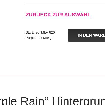
ZURUECK ZUR AUSWAHL
Starterset MLA-820
IN DEN WAR
PurpleRain Menge
rple Rain“ Hintergru