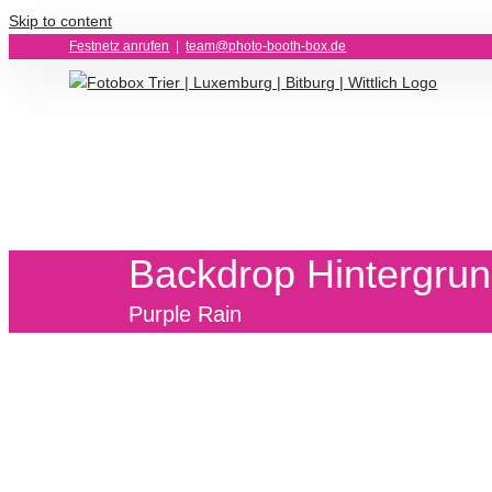
Skip to content
Festnetz anrufen
|
team@photo-booth-box.de
Backdrop Hintergr
Purple Rain