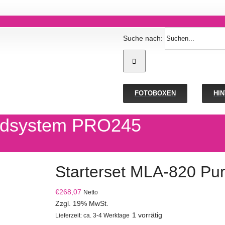
Suche nach:
FOTOBOXEN
HI
undsystem PRO245
Starterset MLA-820 Pu
€
268,07
Netto
Zzgl. 19% MwSt.
1 vorrätig
Lieferzeit: ca. 3-4 Werktage