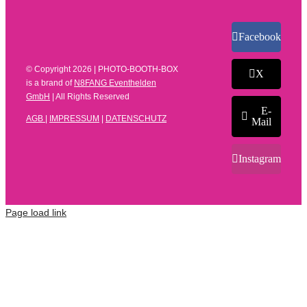
Facebook
© Copyright
2026 | PHOTO-BOOTH-BOX
X
is a brand of
N8FANG Eventhelden
GmbH
| All Rights Reserved
E-
AGB
|
IMPRESSUM
|
DATENSCHUTZ
Mail
Instagram
Page load link