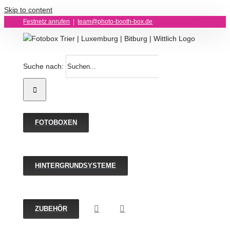
Skip to content
Festnetz anrufen
|
team@photo-booth-box.de
Suche nach:
FOTOBOXEN
HINTERGRUNDSYSTEME
ZUBEHÖR
Backdrop