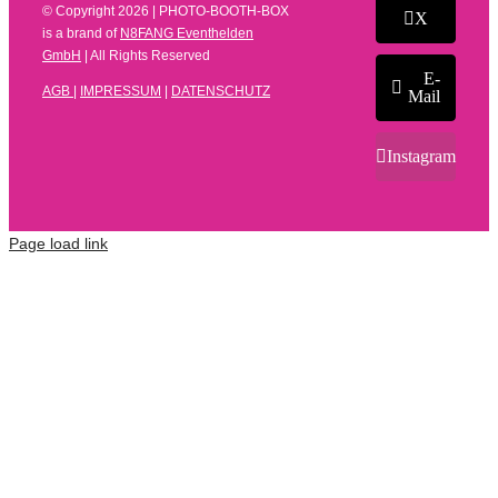
© Copyright
2026 | PHOTO-BOOTH-BOX
X
is a brand of
N8FANG Eventhelden
GmbH
| All Rights Reserved
E-
AGB
|
IMPRESSUM
|
DATENSCHUTZ
Mail
Instagram
Page load link