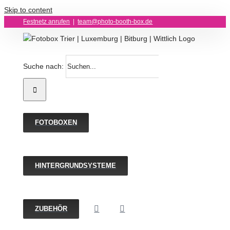
Skip to content
Festnetz anrufen
|
team@photo-booth-box.de
Suche nach:
FOTOBOXEN
HINTERGRUNDSYSTEME
ZUBEHÖR
Backdrop