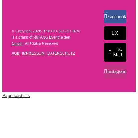
Facebook
© Copyright
2026 | PHOTO-BOOTH-BOX
X
is a brand of
N8FANG Eventhelden
GmbH
| All Rights Reserved
E-
AGB
|
IMPRESSUM
|
DATENSCHUTZ
Mail
Instagram
Page load link