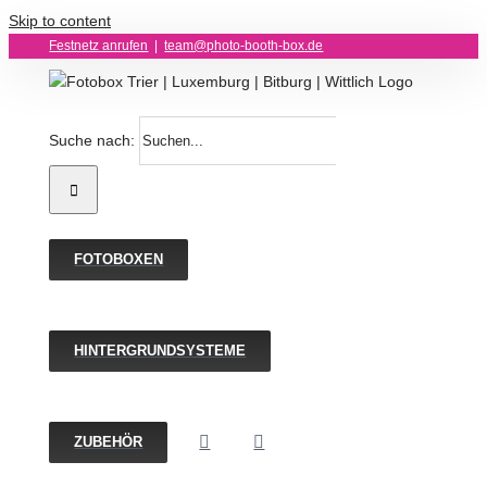
Skip to content
Festnetz anrufen
|
team@photo-booth-box.de
Suche nach:
FOTOBOXEN
HINTERGRUNDSYSTEME
ZUBEHÖR
Backdrop