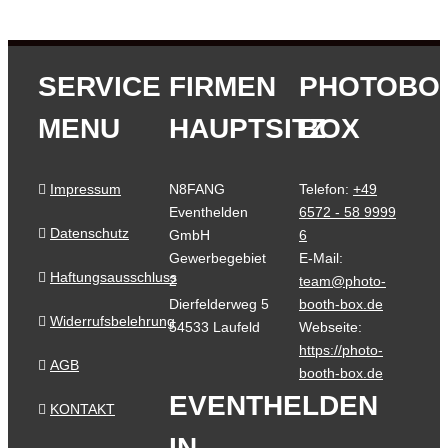
SERVICE
FIRMEN
PHOTOBO
MENU
HAUPTSITZ
BOX
Impressum
N8FANG
Telefon:
+49
Eventhelden
6572 - 58 9999
Datenschutz
GmbH
6
Gewerbegebiet
E-Mail:
Haftungsausschluss
2
team@photo-
Dierfelderweg 5
booth-box.de
Widerrufsbelehrung
54533 Laufeld
Webseite:
https://photo-
AGB
booth-box.de
EVENTHELDEN
KONTAKT
IN