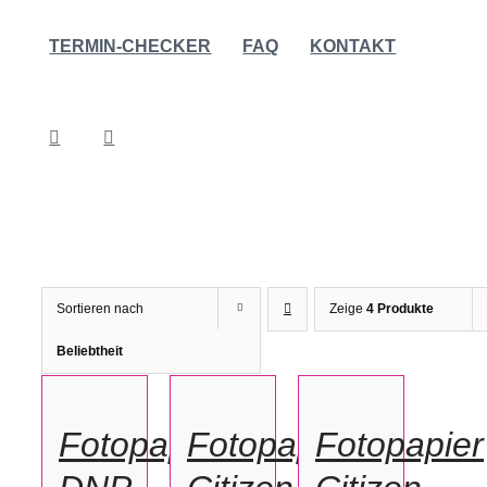
TERMIN-CHECKER
FAQ
KONTAKT
Sortieren nach
Zeige
4 Produkte
IN
IN
IN
Beliebtheit
DEN
DEN
DEN
WARENKORB
WARENKORB
WARENKORB
/
/
/
Fotopapier
Fotopapier
Fotopapier
DETAILS
DETAILS
DETAILS