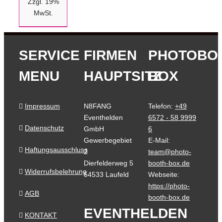
Zzgl. 19%
MwSt.
SERVICE
FIRMEN
PHOTOBO
MENU
HAUPTSITZ
BOX
Impressum
N8FANG
Telefon:
+49
Eventhelden
6572 - 58 9999
Datenschutz
GmbH
6
Gewerbegebiet
E-Mail:
Haftungsausschluss
2
team@photo-
Dierfelderweg 5
booth-box.de
Widerrufsbelehrung
54533 Laufeld
Webseite:
https://photo-
AGB
booth-box.de
EVENTHELDEN
KONTAKT