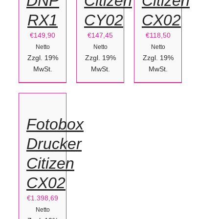
DNP
Citizen
Citizen
RX1
CY02
CX02
€
149,90
€
147,45
€
118,50
Netto
Netto
Netto
Zzgl. 19%
Zzgl. 19%
Zzgl. 19%
IN
MwSt.
MwSt.
MwSt.
DEN
WARENKORB
/
Fotobox
DETAILS
Drucker
Citizen
CX02
€
1.398,69
Netto