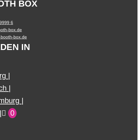
OTH BOX
 9999 6
oth-box.de
o-booth-box.de
DEN IN
rg
ch
mburg
0