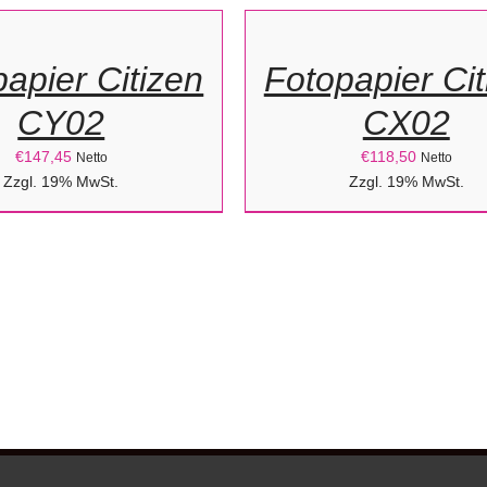
ORB
WARENKORB
/
apier Citizen
Fotopapier Cit
DETAILS
CY02
CX02
€
147,45
€
118,50
Netto
Netto
Zzgl. 19% MwSt.
Zzgl. 19% MwSt.