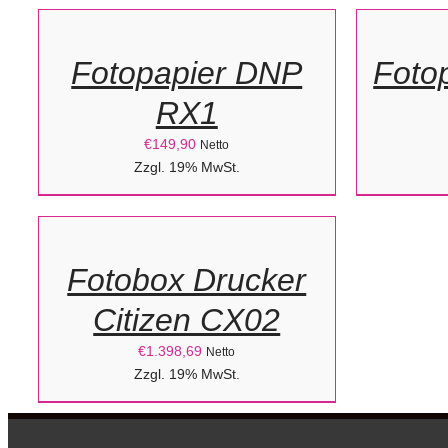
WARENKORB
WARENK
/
/
Fotopapier DNP
Fotop
DETAILS
DETAILS
RX1
€
149,90
Netto
IN
Zzgl. 19% MwSt.
DEN
WARENKORB
/
Fotobox Drucker
DETAILS
Citizen CX02
€
1.398,69
Netto
Zzgl. 19% MwSt.