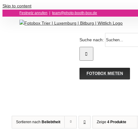
Skip to content
Festnetz anrufen
|
team@photo-booth-box.de
Suche nach:
FOTOBOX MIETEN
Sortieren nach
Beliebtheit
Zeige
4 Produkte
IN
IN
DEN
DEN