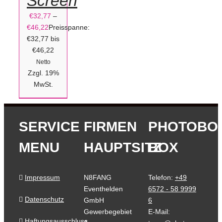
Screen
GEWÄHLT
WERDEN
€
32,77
–
/
€
46,22
Preisspanne:
DETAILS
€32,77 bis
€46,22
Netto
Zzgl. 19%
MwSt.
SERVICE
FIRMEN
PHOTOBO
MENU
HAUPTSITZ
BOX
Impressum
N8FANG
Telefon:
+49
Eventhelden
6572 - 58 9999
Datenschutz
GmbH
6
Gewerbegebiet
E-Mail:
Haftungsausschluss