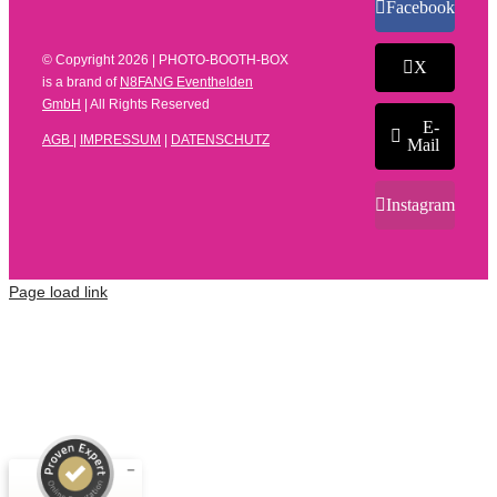
Facebook
© Copyright
2026 | PHOTO-BOOTH-BOX
X
is a brand of
N8FANG Eventhelden
GmbH
| All Rights Reserved
E-
AGB
|
IMPRESSUM
|
DATENSCHUTZ
Mail
Instagram
Page load link
Kundenbewertungen und Erfahrungen zu
N8FANG Eventhelden GmbH
SEHR GUT
%
100
Empfehlungen auf
ProvenExpert.com
5,00
/
4,66
7
91