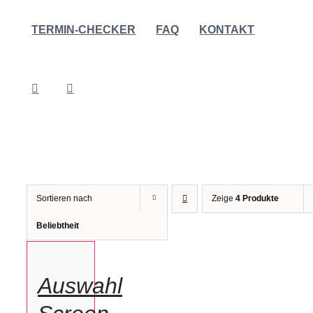
TERMIN-CHECKER
FAQ
KONTAKT
AUSFÜHRUNG
WÄHLEN
DIESES
PRODUKT
Sortieren nach
Zeige
4 Produkte
WEIST
MEHRERE
Beliebtheit
VARIANTEN
AUF.
DIE
OPTIONEN
KÖNNEN
Auswahl
AUF
DER
PRODUKTSEITE