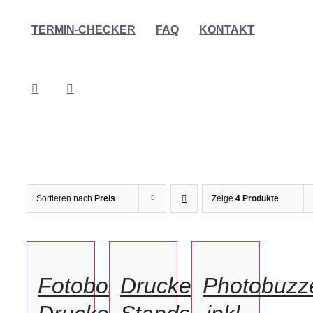
TERMIN-CHECKER
FAQ
KONTAKT
Sortieren nach
Preis
Zeige
4 Produkte
IN
IN
IN
DEN
DEN
DEN
WARENKORB
WARENKORB
WARENKORB
/
/
/
Fotobox
Drucker
Photobuzz
DETAILS
DETAILS
DETAILS