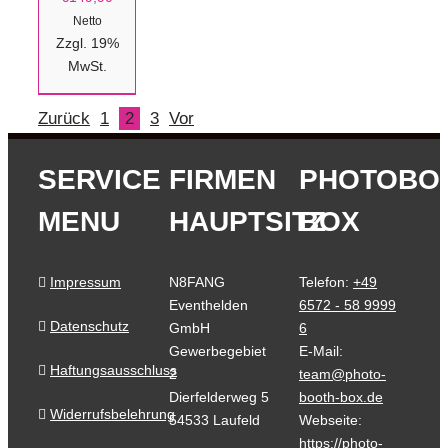
Netto
Zzgl. 19%
MwSt.
Zurück
1
2
3
Vor
SERVICE
FIRMEN
PHOTOBO
MENU
HAUPTSITZ
BOX
Impressum
N8FANG
Telefon:
+49
Eventhelden
6572 - 58 9999
Datenschutz
GmbH
6
Gewerbegebiet
E-Mail:
Haftungsausschluss
2
team@photo-
Dierfelderweg 5
booth-box.de
Widerrufsbelehrung
54533 Laufeld
Webseite:
https://photo-