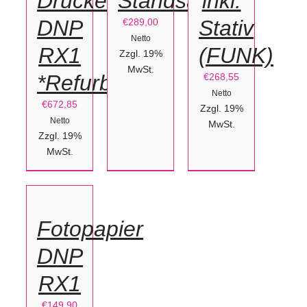
Drucker
Standsäule
inkl.
DNP
Stativ
€
289,00
Netto
RX1
(FUNK)
Zzgl. 19%
MwSt.
*Refurbished*
€
268,55
Netto
€
672,85
Zzgl. 19%
Netto
MwSt.
Zzgl. 19%
IN
MwSt.
DEN
WARENKORB
/
Fotopapier
DETAILS
DNP
RX1
€
149,90