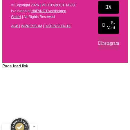
© Copyright
2026 | PHOTO-BOOTH-BOX
X
is a brand of
N8FANG Eventhelden
GmbH
| All Rights Reserved
E-
AGB
|
IMPRESSUM
|
DATENSCHUTZ
Mail
Instagram
Page load link
Kundenbewertungen und Erfahrungen zu
N8FANG Eventhelden GmbH
SEHR GUT
%
100
Empfehlungen auf
ProvenExpert.com
5,00
/
4,66