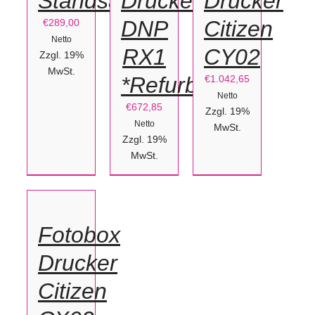
Standsäule
Drucker
Drucker
DNP
Citizen
€
289,00
Netto
RX1
CY02
Zzgl. 19%
MwSt.
*Refurbished*
€
1.042,65
Netto
€
672,85
Zzgl. 19%
Netto
MwSt.
Zzgl. 19%
IN
MwSt.
DEN
WARENKORB
/
Fotobox
DETAILS
Drucker
Citizen