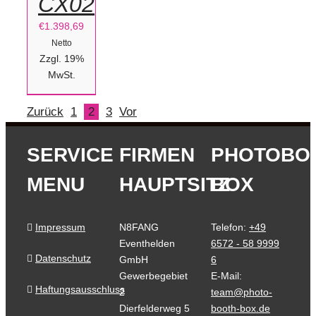
CX02
€
1.398,69
Netto
Zzgl. 19%
MwSt.
Zurück
1
2
3
Vor
SERVICE
FIRMEN
PHOTOBO
MENU
HAUPTSITZ
BOX
Impressum
N8FANG
Telefon:
+49
Eventhelden
6572 - 58 9999
Datenschutz
GmbH
6
Gewerbegebiet
E-Mail:
Haftungsausschluss
2
team@photo-
Dierfelderweg 5
booth-box.de