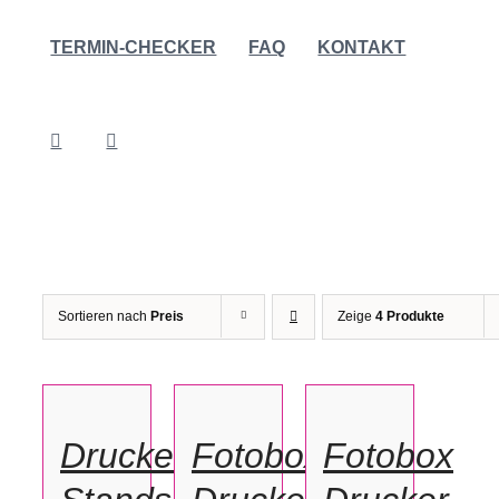
TERMIN-CHECKER
FAQ
KONTAKT
Sortieren nach
Preis
Zeige
4 Produkte
IN
IN
IN
DEN
DEN
DEN
WARENKORB
WARENKORB
WARENKORB
/
/
/
Drucker
Fotobox
Fotobox
DETAILS
DETAILS
DETAILS