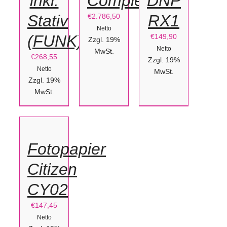
inkl.
Complete
DNP
Stativ
RX1
€
2.786,50
Netto
(FUNK)
€
149,90
Zzgl. 19%
Netto
MwSt.
€
268,55
Zzgl. 19%
Netto
MwSt.
Zzgl. 19%
IN
MwSt.
DEN
WARENKORB
/
Fotopapier
DETAILS
Citizen
CY02
€
147,45
Netto