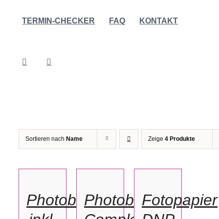
TERMIN-CHECKER
FAQ
KONTAKT
Sortieren nach
Name
Zeige
4 Produkte
IN
IN
OPTIONEN
DEN
DEN
WÄHLEN
WARENKORB
WARENKORB
/
/
/
Photobuzzer
Photobooth
Fotopapier
DETAILS
DETAILS
DETAILS