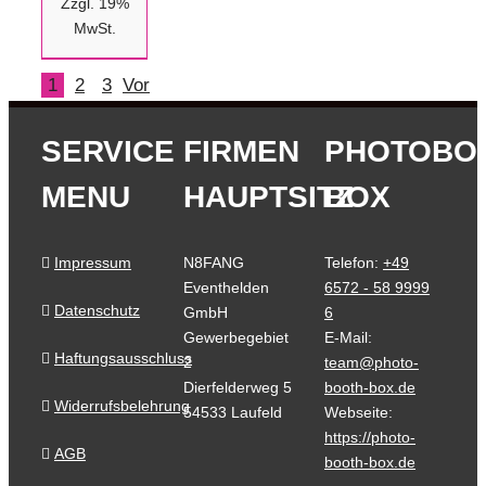
Zzgl. 19%
MwSt.
1
2
3
Vor
SERVICE
FIRMEN
PHOTOBO
MENU
HAUPTSITZ
BOX
Impressum
N8FANG
Telefon:
+49
Eventhelden
6572 - 58 9999
Datenschutz
GmbH
6
Gewerbegebiet
E-Mail:
Haftungsausschluss
2
team@photo-
Dierfelderweg 5
booth-box.de
Widerrufsbelehrung
54533 Laufeld
Webseite:
https://photo-
AGB
booth-box.de