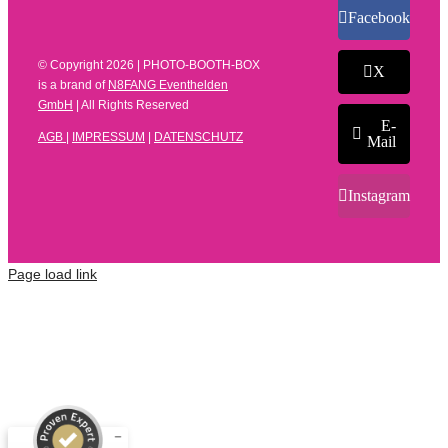
Facebook
© Copyright
2026 | PHOTO-BOOTH-BOX
X
is a brand of
N8FANG Eventhelden
GmbH
| All Rights Reserved
E-
AGB
|
IMPRESSUM
|
DATENSCHUTZ
Mail
Instagram
Page load link
Kundenbewertungen und Erfahrungen zu
N8FANG Eventhelden GmbH
SEHR GUT
%
100
Empfehlungen auf
ProvenExpert.com
5,00
/
4,66