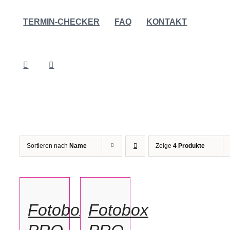
TERMIN-CHECKER
FAQ
KONTAKT
Sortieren nach
Name
Zeige
4 Produkte
OPTIONEN
OPTIONEN
WÄHLEN
WÄHLEN
/
/
Fotobox
Fotobox
DETAILS
DETAILS