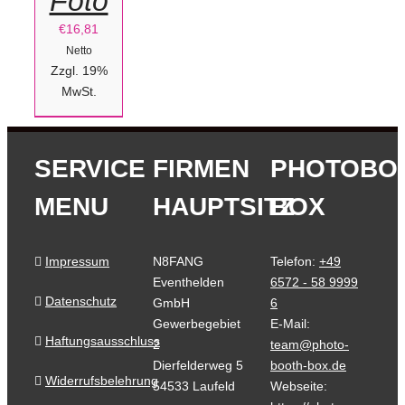
Foto
€
16,81
Netto
Zzgl. 19%
MwSt.
SERVICE
FIRMEN
PHOTOBO
MENU
HAUPTSITZ
BOX
Impressum
N8FANG
Telefon:
+49
Eventhelden
6572 - 58 9999
Datenschutz
GmbH
6
Gewerbegebiet
E-Mail:
Haftungsausschluss
2
team@photo-
Dierfelderweg 5
booth-box.de
Widerrufsbelehrung
54533 Laufeld
Webseite: