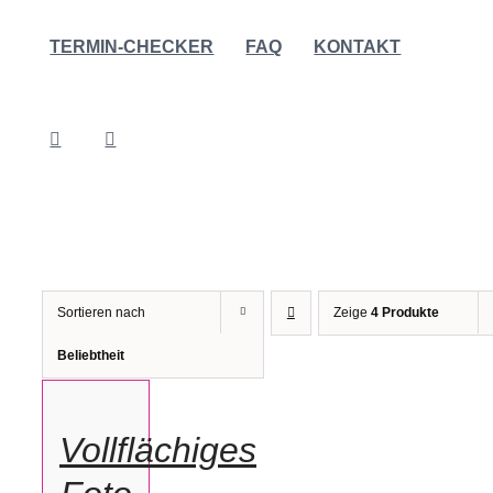
TERMIN-CHECKER
FAQ
KONTAKT
Sortieren nach
Zeige
4 Produkte
IN
Beliebtheit
DEN
WARENKORB
/
Vollflächiges
DETAILS