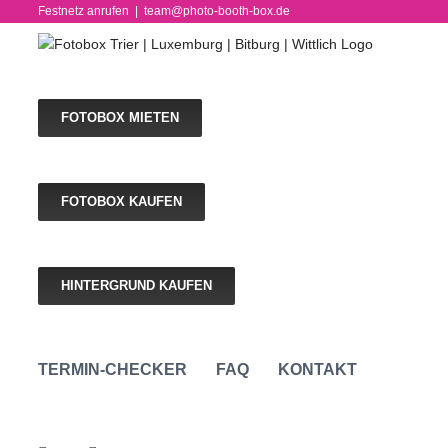
Skip
Festnetz anrufen
|
team@photo-booth-box.de
to
content
FOTOBOX MIETEN
FOTOBOX KAUFEN
HINTERGRUND KAUFEN
TERMIN-CHECKER
FAQ
KONTAKT