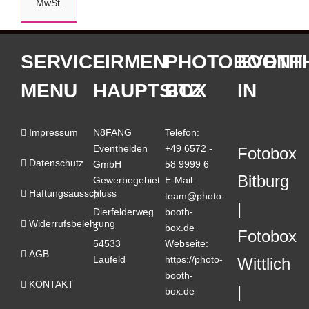
MwSt.
SERVICE
FIRMEN
PHOTOBOOTH
EVENT
MENU
HAUPTSITZ
BOX
IN
Impressum
N8FANG
Telefon:
Eventhelden
+49 6572 -
Fotobox
Datenschutz
GmbH
58 9999 6
Bitburg
Gewerbegebiet
E-Mail:
Haftungsausschluss
2
team@photo-
Dierfelderweg
booth-
Widerrufsbelehrung
5
box.de
Fotobox
54533
Webseite:
AGB
Laufeld
https://photo-
Wittlich
booth-
KONTAKT
box.de