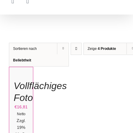
Sortieren nach
Zeige
4 Produkte
IN
Beliebtheit
DEN
WARENKORB
/
Vollflächiges
DETAILS
Foto
€
16,81
Netto
Zzgl.
19%