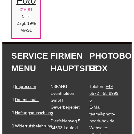
Foto
€
16,81
Netto
Zzgl. 19%
MwSt.
SERVICE
FIRMEN
PHOTOBO
MENU
HAUPTSITZ
BOX
Impressum
N8FANG
Telefon:
+49
Eventhelden
6572 - 58 9999
Datenschutz
GmbH
6
Gewerbegebiet
E-Mail:
Haftungsausschluss
2
team@photo-
Dierfelderweg 5
booth-box.de
Widerrufsbelehrung
54533 Laufeld
Webseite: