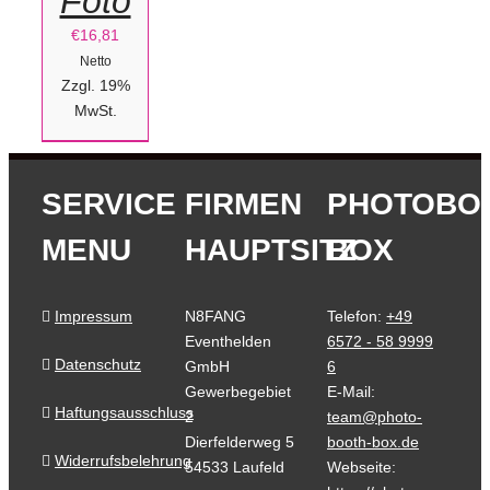
Foto
€
16,81
Netto
Zzgl. 19%
MwSt.
SERVICE
FIRMEN
PHOTOBO
MENU
HAUPTSITZ
BOX
Impressum
N8FANG
Telefon:
+49
Eventhelden
6572 - 58 9999
Datenschutz
GmbH
6
Gewerbegebiet
E-Mail:
Haftungsausschluss
2
team@photo-
Dierfelderweg 5
booth-box.de
Widerrufsbelehrung
54533 Laufeld
Webseite: