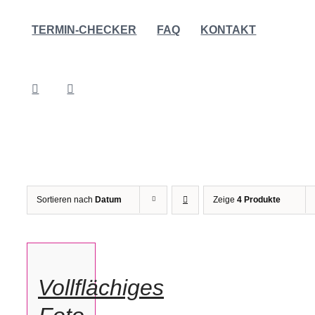
TERMIN-CHECKER
FAQ
KONTAKT
Sortieren nach
Datum
Zeige
4 Produkte
IN
DEN
WARENKORB
/
Vollflächiges
DETAILS