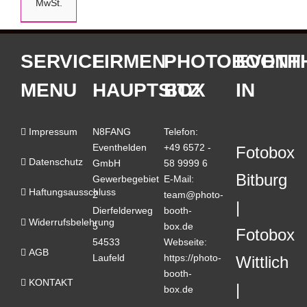
MwSt.
SERVICE
FIRMEN
PHOTOBOOTH
EVENT
MENU
HAUPTSITZ
BOX
IN
Impressum
N8FANG
Telefon:
Eventhelden
+49 6572 -
Fotobox
Datenschutz
GmbH
58 9999 6
Bitburg
Gewerbegebiet
E-Mail:
Haftungsausschluss
2
team@photo-
Dierfelderweg
booth-
Widerrufsbelehrung
5
box.de
Fotobox
54533
Webseite:
AGB
Laufeld
https://photo-
Wittlich
booth-
KONTAKT
box.de