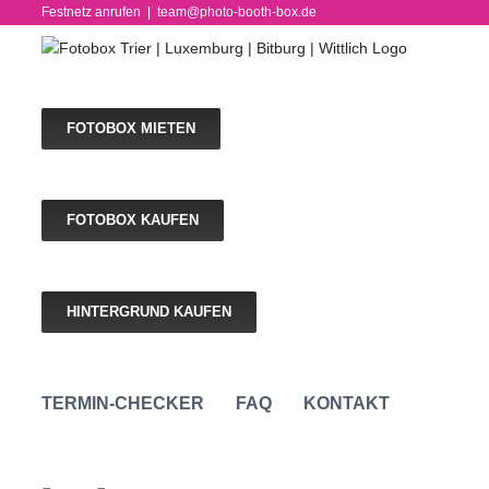
Skip
Festnetz anrufen
|
team@photo-booth-box.de
to
content
FOTOBOX MIETEN
FOTOBOX KAUFEN
HINTERGRUND KAUFEN
TERMIN-CHECKER
FAQ
KONTAKT