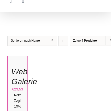
Sortieren nach
Name
Zeige
4 Produkte
IN
DEN
WARENKORB
/
Web
DETAILS
Galerie
€
23,53
Netto
Zzgl.
19%