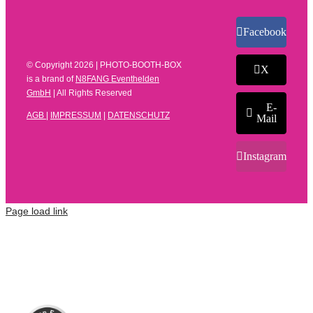
Facebook
© Copyright
2026 | PHOTO-BOOTH-BOX
X
is a brand of
N8FANG Eventhelden
GmbH
| All Rights Reserved
E-
AGB
|
IMPRESSUM
|
DATENSCHUTZ
Mail
Instagram
Page load link
Kundenbewertungen und Erfahrungen zu
N8FANG Eventhelden GmbH
SEHR GUT
%
100
Empfehlungen auf
ProvenExpert.com
5,00
/
4,66