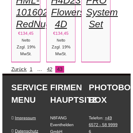
HML-
H4D23
PRO
101602
Flowers-
System
RedNugget
4D
Set
€
134,45
€
134,45
Netto
Netto
Zzgl. 19%
Zzgl. 19%
MwSt.
MwSt.
Zurück
1
…
42
43
SERVICE
FIRMEN
PHOTOBO
MENU
HAUPTSITZ
BOX
Impressum
N8FANG
Telefon:
+49
Eventhelden
6572 - 58 9999
Datenschutz
GmbH
6