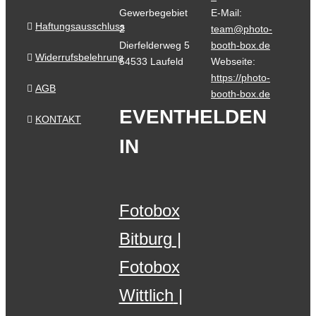
Gewerbegebiet
E-Mail:
Haftungsausschluss
2
team@photo-
Dierfelderweg 5
booth-box.de
Widerrufsbelehrung
54533 Laufeld
Webseite:
https://photo-
AGB
booth-box.de
EVENTHELDEN
KONTAKT
IN
Fotobox
Bitburg
Fotobox
Wittlich