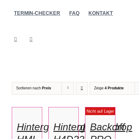
TERMIN-CHECKER
FAQ
KONTAKT
Sortieren nach
Preis
Zeige
4 Produkte
IN
IN
DEN
DEN
DETAILS
Nicht auf Lager
WARENKORB
WARENKORB
/
/
Hintergrundstoff
Hintergrundstoff
Backdrop
DETAILS
DETAILS