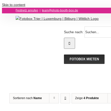
Skip to content
Festnetz anrufen
|
team@photo-booth-box.de
Suche nach:
FOTOBOX MIETEN
AUSFÜH
WÄHLEN
DIESES
PRODUKT
Sortieren nach
Name
Zeige
4 Produkte
WEIST
MEHRERE
VARIANTEN