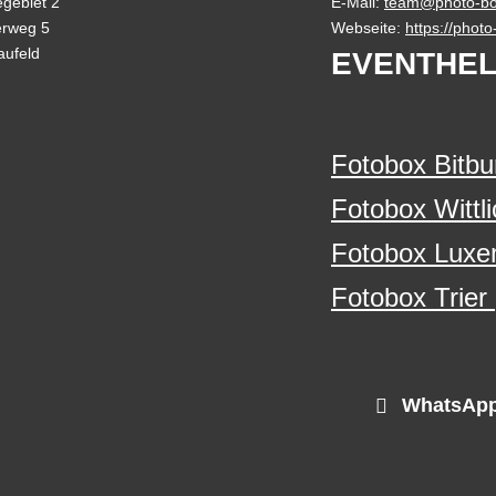
gebiet 2
E-Mail:
team@photo-bo
erweg 5
Webseite:
https://phot
aufeld
EVENTHEL
Fotobox Bitbu
Fotobox Wittli
Fotobox Luxe
Fotobox Trier
WhatsApp