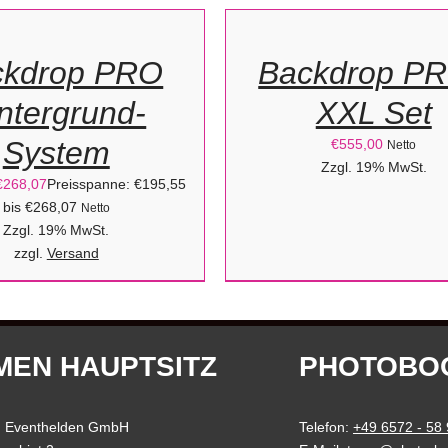
WÄHLEN
/
ckdrop PRO
Backdrop PR
DETAILS
TE
ntergrund-
XXL Set
System
€
555,00
Netto
Zzgl. 19% MwSt.
€
268,07
Preisspanne: €195,55
bis €268,07
Netto
Zzgl. 19% MwSt.
zzgl.
Versand
MEN HAUPTSITZ
PHOTOBO
 Eventhelden GmbH
Telefon:
+49 6572 - 58