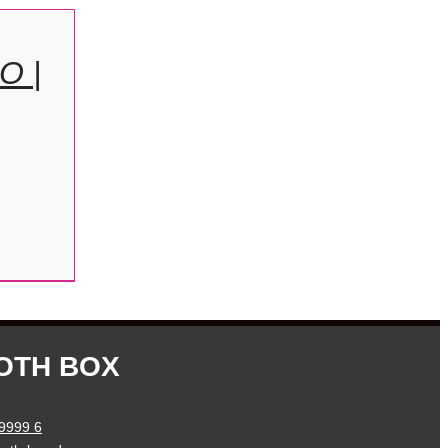
O |
OTH BOX
 9999 6