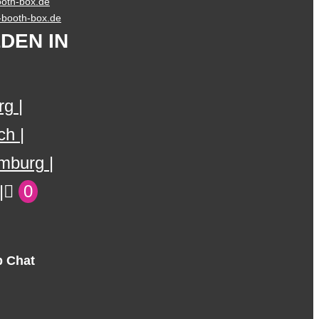
oth-box.de
o-booth-box.de
DEN IN
rg
ch
mburg
0
 Chat