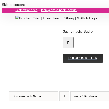
Skip to content
Festnetz anrufen
|
team@photo-booth-box.de
Suche nach:
FOTOBOX MIETEN
Sortieren nach
Name
Zeige
4 Produkte
IN
IN
DEN
DEN