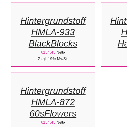
WARENKORB
WARENK
/
/
Hintergrundstoff
Hint
DETAILS
DETAILS
HMLA-933
H
BlackBlocks
H
€
134,45
Netto
IN
Zzgl. 19% MwSt.
DEN
WARENKORB
/
Hintergrundstoff
DETAILS
HMLA-872
60sFlowers
€
134,45
Netto