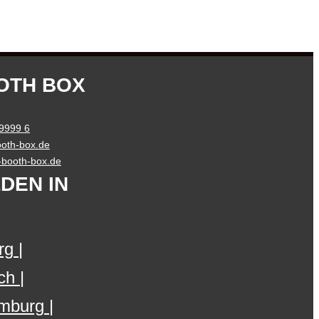
OTH BOX
 9999 6
oth-box.de
o-booth-box.de
DEN IN
rg
ch
mburg