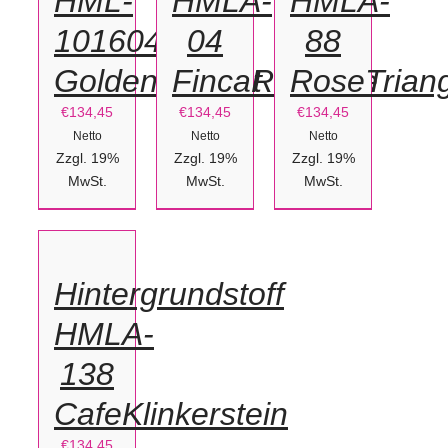
HML-
HMLA-
HMLA-
101604
04
88
GoldenNugget
FincaRustique
RoseTrian
€
134,45
€
134,45
€
134,45
Netto
Netto
Netto
Zzgl. 19%
Zzgl. 19%
Zzgl. 19%
IN
MwSt.
MwSt.
MwSt.
DEN
WARENKORB
/
Hintergrundstoff
DETAILS
HMLA-
138
CafeKlinkerstein
€
134,45