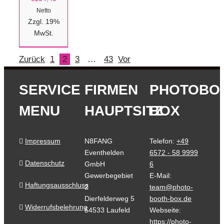
Netto
Zzgl. 19%
MwSt.
Zurück
1
2
3
…
43
Vor
SERVICE
FIRMEN
PHOTOBO
MENU
HAUPTSITZ
BOX
Impressum
N8FANG
Telefon:
+49
Eventhelden
6572 - 58 9999
Datenschutz
GmbH
6
Gewerbegebiet
E-Mail:
Haftungsausschluss
2
team@photo-
Dierfelderweg 5
booth-box.de
Widerrufsbelehrung
54533 Laufeld
Webseite:
https://photo-