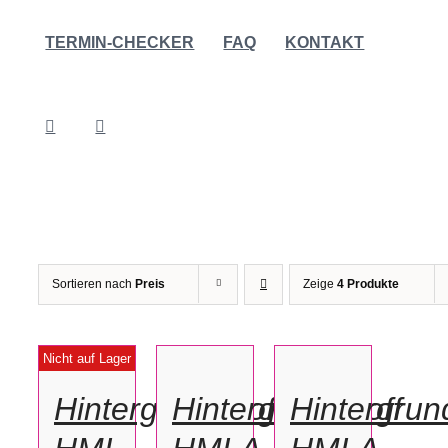
TERMIN-CHECKER
FAQ
KONTAKT
Sortieren nach
Preis
Zeige
4 Produkte
IN
IN
DEN
DEN
DETAILS
Nicht auf Lager
WARENKORB
WARENKORB
/
/
Hintergrundstoff
Hintergrundstoff
Hintergrun
DETAILS
DETAILS