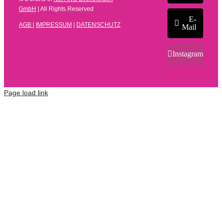
GmbH
| All Rights Reserved
E-
AGB
|
IMPRESSUM
|
DATENSCHUTZ
Mail
Instagram
Page load link
Kundenbewertungen und Erfahrungen zu
N8FANG Eventhelden GmbH
SEHR GUT