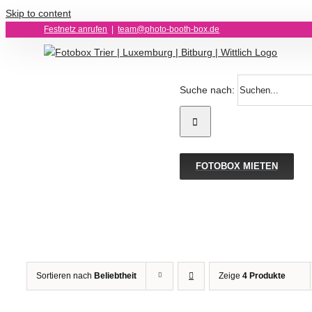
Skip to content
Festnetz anrufen
|
team@photo-booth-box.de
Suche nach:
FOTOBOX MIETEN
Sortieren nach
Beliebtheit
Zeige
4 Produkte
IN
DEN