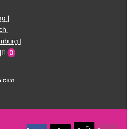
rg
ch
mburg
0
 Chat
E-