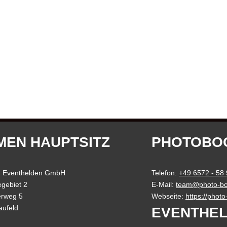
MEN HAUPTSITZ
PHOTOBO
 Eventhelden GmbH
Telefon:
+49 6572 - 58
gebiet 2
E-Mail:
team@photo-bo
erweg 5
Webseite:
https://phot
aufeld
EVENTHEL