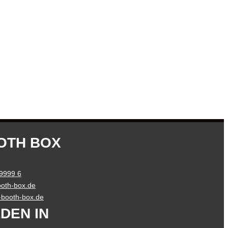
OTH BOX
 9999 6
oth-box.de
o-booth-box.de
DEN IN