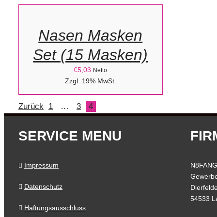
WARENKORB
/
Nasen Masken
DETAILS
Set (15 Masken)
€
5,03
Netto
Zzgl. 19% MwSt.
Zurück
1
…
3
4
SERVICE MENU
FIR
Impressum
N8FANG
Gewerbe
Datenschutz
Dierfeld
54533 L
Haftungsausschluss