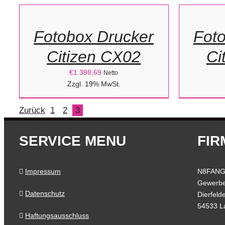
WARENKORB
WARENK
/
/
Fotobox Drucker
Fot
DETAILS
DETAILS
Citizen CX02
Ci
€
1.398,69
Netto
Zzgl. 19% MwSt.
Zurück
1
2
3
SERVICE MENU
FIR
Impressum
N8FANG
Gewerbe
Datenschutz
Dierfeld
54533 L
Haftungsausschluss