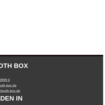
OTH BOX
 9999 6
oth-box.de
o-booth-box.de
DEN IN