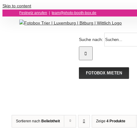
Skip to content
Festnetz anrufen
|
team@photo-booth-box.de
Suche nach:
FOTOBOX MIETEN
Sortieren nach
Beliebtheit
Zeige
4 Produkte
IN
IN
DEN
DEN