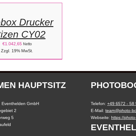
ORB
obox Drucker
tizen CY02
€
1.042,65
Netto
Zzgl. 19% MwSt.
MEN HAUPTSITZ
PHOTOBO
 Eventhelden GmbH
Telefon:
+49 6572 - 58
gebiet 2
E-Mail:
team@photo-bo
erweg 5
Webseite:
https://phot
aufeld
EVENTHEL