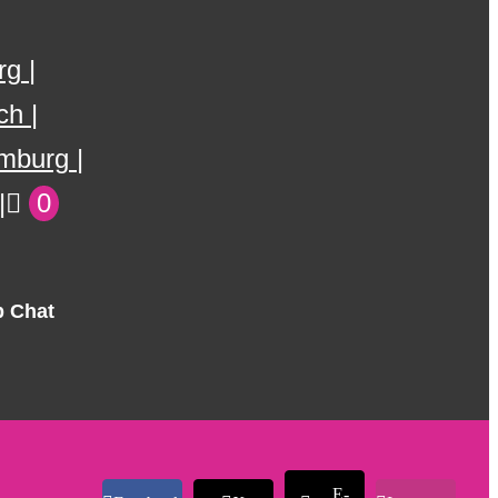
rg
ch
mburg
0
 Chat
E-