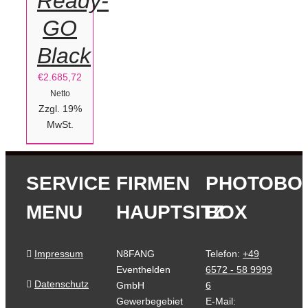
Ready-
GO
Black
€
2.685,72
Netto
Zzgl. 19%
MwSt.
SERVICE
FIRMEN
PHOTOBO
MENU
HAUPTSITZ
BOX
Impressum
N8FANG
Telefon:
+49
Eventhelden
6572 - 58 9999
Datenschutz
GmbH
6
Gewerbegebiet
E-Mail: