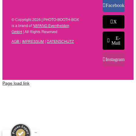
Facebook
© Copyright
2026 | PHOTO-BOOTH-BOX
X
is a brand of
N8FANG Eventhelden
GmbH
| All Rights Reserved
E-
AGB
|
IMPRESSUM
|
DATENSCHUTZ
Mail
Instagram
Page load link
Kundenbewertungen und Erfahrungen zu
N8FANG Eventhelden GmbH
SEHR GUT
%
100
Empfehlungen auf
ProvenExpert.com
5,00
/
4,66