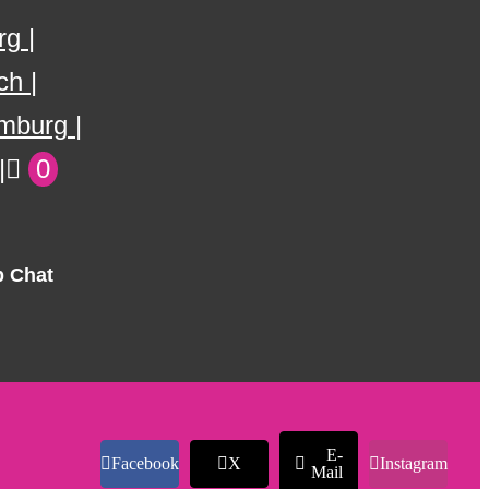
rg
ch
mburg
0
 Chat
E-
Facebook
X
Instagram
Mail