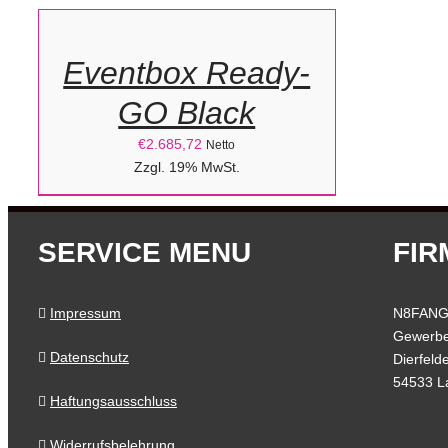
WÄHLEN
/
Eventbox Ready-
DETAILS
GO Black
€
2.685,72
Netto
Zzgl. 19% MwSt.
SERVICE MENU
FIR
Impressum
N8FANG
Gewerbe
Datenschutz
Dierfeld
54533 L
Haftungsausschluss
Widerrufsbelehrung