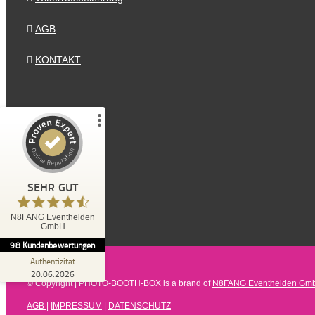
Kundenbewertungen und Erfahrungen zu
N8FANG Eventhelden GmbH
AGB
%
100
SEHR GUT
KONTAKT
Empfehlungen auf
ProvenExpert.com
5,00
/
4,66
91
7
2
Bewertungen von
Bewertungen auf
anderen Quellen
ProvenExpert.com
Blick aufs ProvenExpert-Profil werfen
SEHR GUT
Anonym
N8FANG Eventhelden
4,80
GmbH
Die Lieferung mit Auf- & Abbau der Fotobox
98
Kundenbewertungen
hat reibungslos funktioniert. Der Fahrer war
pünktlich, wie abges...
Authentizität
20.06.2026
© Copyright
| PHOTO-BOOTH-BOX is a brand of
N8FANG Eventhelden Gm
AGB
|
IMPRESSUM
|
DATENSCHUTZ