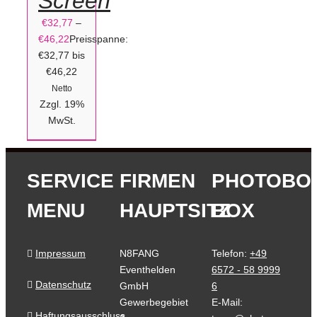
Screen
GEWÄHLT
WERDEN
€
32,77
–
/
€
46,22
Preisspanne:
DETAILS
€32,77 bis
€46,22
Netto
Zzgl. 19%
MwSt.
SERVICE
FIRMEN
PHOTOBO
MENU
HAUPTSITZ
BOX
Impressum
N8FANG
Telefon:
+49
Eventhelden
6572 - 58 9999
Datenschutz
GmbH
6
Gewerbegebiet
E-Mail:
Haftungsausschluss