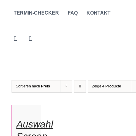
TERMIN-CHECKER
FAQ
KONTAKT
AUSFÜHRUNG
WÄHLEN
DIESES
PRODUKT
Sortieren nach
Preis
Zeige
4 Produkte
WEIST
MEHRERE
VARIANTEN
AUF.
DIE
OPTIONEN
KÖNNEN
Auswahl
AUF
DER
PRODUKTSEITE