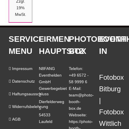
bis
Zzgl.
WERDEN
€46,22
19%
MwSt.
SERVICE
FIRMEN
PHOTOBOOTH
EVENT
MENU
HAUPTSITZ
BOX
IN
Impressum
N8FANG
Telefon:
Eventhelden
+49 6572 -
Fotobox
Datenschutz
GmbH
58 9999 6
Bitburg
Gewerbegebiet
E-Mail:
Haftungsausschluss
2
team@photo-
Dierfelderweg
booth-
Widerrufsbelehrung
5
box.de
Fotobox
54533
Webseite:
AGB
Laufeld
https://photo-
Wittlich
booth-