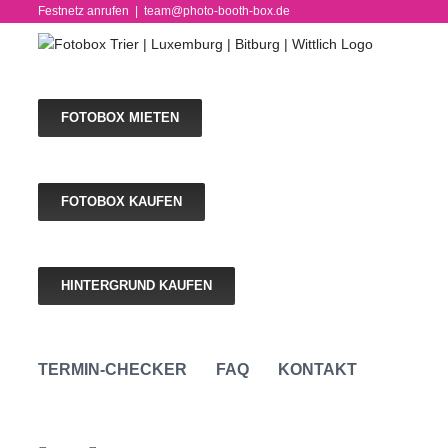
Skip
Festnetz anrufen
|
team@photo-booth-box.de
to
content
FOTOBOX MIETEN
FOTOBOX KAUFEN
HINTERGRUND KAUFEN
TERMIN-CHECKER
FAQ
KONTAKT