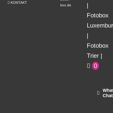
KONTAKT
box.de
Fotobox
Luxembu
Fotobox
Trier
0
Wha
Chat
Kundenbewertungen und Erfahrungen zu
N8FANG Eventhelden GmbH
SEHR GUT
%
100