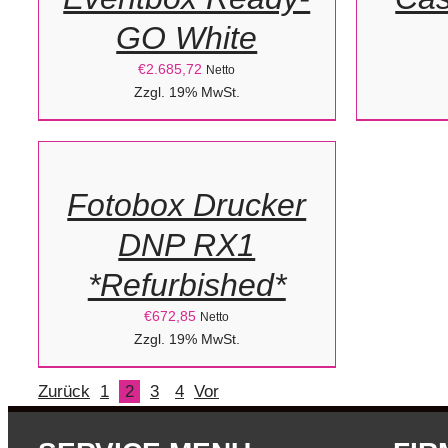
DETAILS
GO White
€
2.685,72
Netto
IN
Zzgl. 19% MwSt.
DEN
WARENKORB
/
Fotobox Drucker
DETAILS
DNP RX1
*Refurbished*
€
672,85
Netto
Zzgl. 19% MwSt.
Zurück
1
2
3
4
Vor