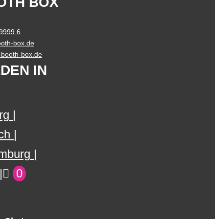
OTH BOX
 9999 6
oth-box.de
o-booth-box.de
DEN IN
rg
ch
mburg
0