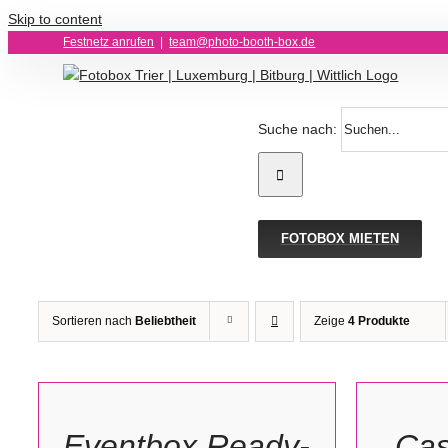
Skip to content
Festnetz anrufen
|
team@photo-booth-box.de
Suche nach:
FOTOBOX MIETEN
Sortieren nach
Beliebtheit
Zeige
4 Produkte
IN
OPTIONEN
DEN
WÄHLEN
WARENK
/
/
Eventbox Ready-
Cas
DETAILS