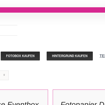
TE
FOTOBOX KAUFEN
HINTERGRUND KAUFEN
IN
DEN
ORB
WARENKORB
/
e Eventbox
Fotopapier 