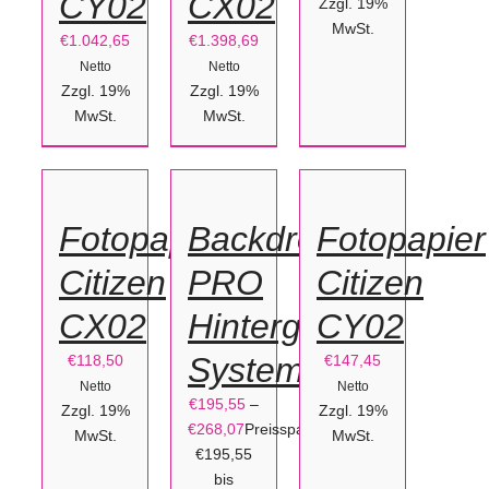
CY02
CX02
Zzgl. 19%
AUSFÜHRUNG
MwSt.
€
1.042,65
€
1.398,69
WÄHLEN
Netto
Netto
DIESES
Zzgl. 19%
Zzgl. 19%
PRODUKT
WEIST
IN
MwSt.
MwSt.
IN
MEHRERE
VARIANTEN
DEN
DEN
AUF.
DIE
WARENKORB
WARENKORB
OPTIONEN
KÖNNEN
/
/
Fotopapier
Backdrop
Fotopapier
AUF
DETAILS
DETAILS
DER
PRODUKTSEITE
Citizen
PRO
Citizen
GEWÄHLT
WERDEN
CX02
Hintergrund-
CY02
/
DETAILS
System
€
118,50
€
147,45
Netto
Netto
€
195,55
–
Zzgl. 19%
Zzgl. 19%
€
268,07
Preisspanne:
MwSt.
MwSt.
€195,55
bis