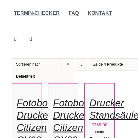
TERMIN-CHECKER
FAQ
KONTAKT
Sortieren nach
Zeige
4 Produkte
IN
IN
IN
Beliebtheit
DEN
DEN
DEN
WARENKORB
WARENKORB
WARENKORB
/
/
/
Fotobox
Fotobox
Drucker
DETAILS
DETAILS
DETAILS
Drucker
Drucker
Standsäul
Citizen
Citizen
€
289,00
Netto