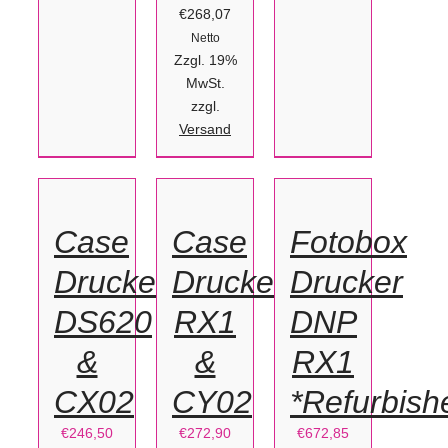
€268,07
Netto
Zzgl. 19%
MwSt.
zzgl.
IN
IN
Versand
IN
DEN
DEN
DEN
WARENKORB
WARENKORB
WARENKORB
/
/
/
Case
Case
Fotobox
DETAILS
DETAILS
DETAILS
Drucker
Drucker
Drucker
DS620
RX1
DNP
&
&
RX1
CX02
CY02
*Refurbish
€
246,50
€
272,90
€
672,85