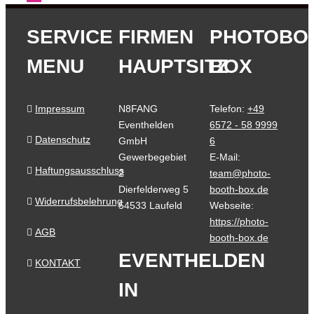
SERVICE
FIRMEN
PHOTOBO
MENU
HAUPTSITZ
BOX
Impressum
N8FANG
Telefon:
+49
Eventhelden
6572 - 58 9999
Datenschutz
GmbH
6
Gewerbegebiet
E-Mail:
Haftungsausschluss
2
team@photo-
Dierfelderweg 5
booth-box.de
Widerrufsbelehrung
54533 Laufeld
Webseite:
https://photo-
AGB
booth-box.de
EVENTHELDEN
KONTAKT
IN