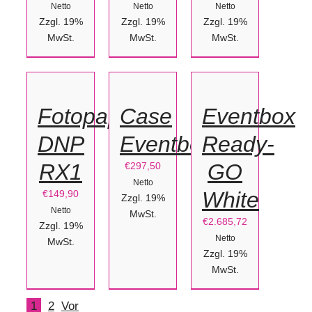
Netto
Netto
Netto
Zzgl. 19%
Zzgl. 19%
Zzgl. 19%
IN
MwSt.
IN
MwSt.
MwSt.
OPTIONEN
DEN
DEN
WÄHLEN
WARENKORB
WARENKORB
/
/
/
Fotopapier
Case
Eventbox
DETAILS
DETAILS
DETAILS
DNP
Eventbox
Ready-
RX1
GO
€
297,50
Netto
White
€
149,90
Zzgl. 19%
Netto
MwSt.
€
2.685,72
Zzgl. 19%
Netto
MwSt.
Zzgl. 19%
MwSt.
1
2
Vor