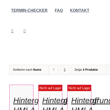
TERMIN-CHECKER
FAQ
KONTAKT
Sortieren nach
Name
Zeige
4 Produkte
IN
DEN
DETAILS
DETAILS
Nicht auf Lager
Nicht auf Lager
WARENKORB
/
Hintergrundstoff
Hintergrundstoff
Hintergrun
DETAILS