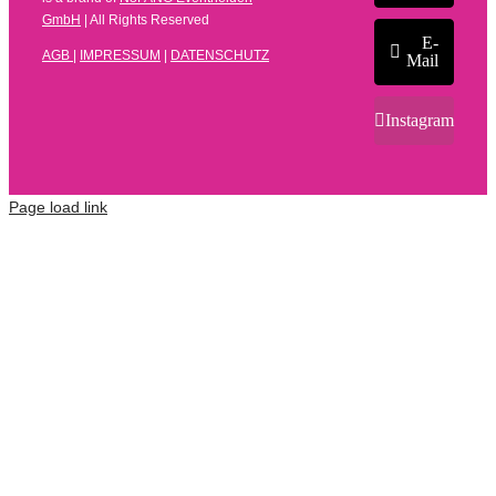
GmbH
| All Rights Reserved
E-
AGB
|
IMPRESSUM
|
DATENSCHUTZ
Mail
Instagram
Page load link
Kundenbewertungen und Erfahrungen zu
N8FANG Eventhelden GmbH
SEHR GUT