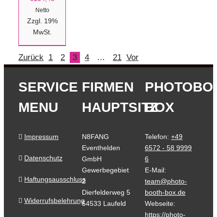
Netto
Zzgl. 19%
MwSt.
Zurück
1
2
3
4
…
21
Vor
SERVICE
FIRMEN
PHOTOBO
MENU
HAUPTSITZ
BOX
Impressum
N8FANG
Telefon:
+49
Eventhelden
6572 - 58 9999
Datenschutz
GmbH
6
Gewerbegebiet
E-Mail:
Haftungsausschluss
2
team@photo-
Dierfelderweg 5
booth-box.de
Widerrufsbelehrung
54533 Laufeld
Webseite:
https://photo-