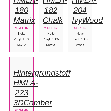
HMLA-
HMLA-
HMLA-
180
182
204
Matrix
Chalk
IvyWood
€
134,45
€
134,45
€
134,45
Netto
Netto
Netto
Zzgl. 19%
Zzgl. 19%
Zzgl. 19%
IN
MwSt.
MwSt.
MwSt.
DEN
WARENKORB
/
Hintergrundstoff
DETAILS
HMLA-
223
3DComber
€
134,45