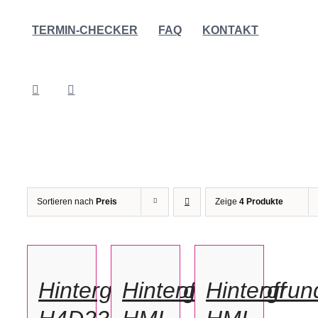
TERMIN-CHECKER
FAQ
KONTAKT
Sortieren nach
Preis
Zeige
4 Produkte
IN
IN
IN
DEN
DEN
DEN
WARENKORB
WARENKORB
WARENKORB
/
/
/
Hintergrundstoff
Hintergrundstoff
Hintergrun
DETAILS
DETAILS
DETAILS