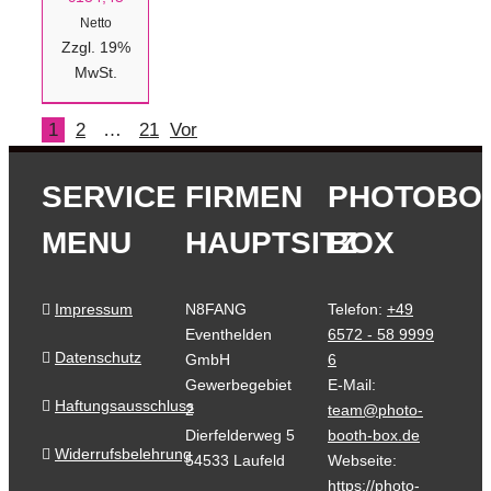
Netto
Zzgl. 19%
MwSt.
1
2
…
21
Vor
SERVICE
FIRMEN
PHOTOBO
MENU
HAUPTSITZ
BOX
Impressum
N8FANG
Telefon:
+49
Eventhelden
6572 - 58 9999
Datenschutz
GmbH
6
Gewerbegebiet
E-Mail:
Haftungsausschluss
2
team@photo-
Dierfelderweg 5
booth-box.de
Widerrufsbelehrung
54533 Laufeld
Webseite:
https://photo-