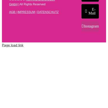
GmbH
| All Rights Reserved
E-
AGB
|
IMPRESSUM
|
DATENSCHUTZ
Mail
Instagram
Page load link
Kundenbewertungen und Erfahrungen zu
N8FANG Eventhelden GmbH
SEHR GUT