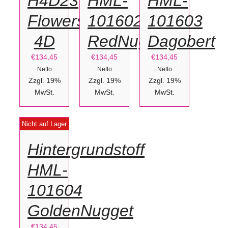
H4D23
HML-
HML-
Flowers-
101602
101603
4D
RedNugget
Dagobert
€
134,45
€
134,45
€
134,45
Netto
Netto
Netto
Zzgl. 19%
Zzgl. 19%
Zzgl. 19%
MwSt.
MwSt.
MwSt.
DETAILS
Nicht auf Lager
Hintergrundstoff
HML-
101604
GoldenNugget
€
134,45