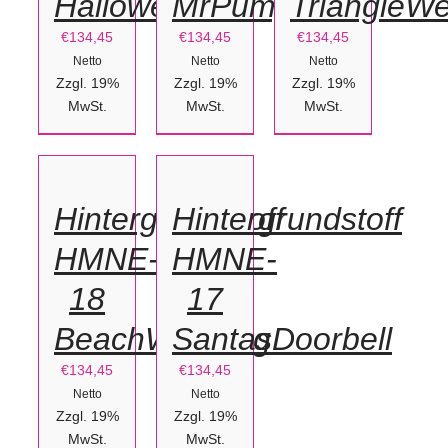
Halloween
MrPumpkin
TriangleW
€
134,45
€
134,45
€
134,45
Netto
Netto
Netto
Zzgl. 19%
Zzgl. 19%
Zzgl. 19%
IN
MwSt.
IN
MwSt.
MwSt.
DEN
DEN
WARENKORB
WARENKORB
/
/
Hintergrundstoff
Hintergrundstoff
DETAILS
DETAILS
HMNE-
HMNE-
18
17
BeachWedding
SantasDoorbell
€
134,45
€
134,45
Netto
Netto
Zzgl. 19%
Zzgl. 19%
MwSt.
MwSt.