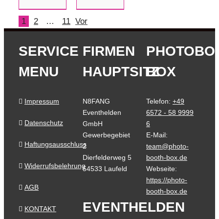
1
2
…
11
Vor
SERVICE
FIRMEN
PHOTOBO
MENU
HAUPTSITZ
BOX
Impressum
N8FANG
Telefon:
+49
Eventhelden
6572 - 58 9999
Datenschutz
GmbH
6
Gewerbegebiet
E-Mail:
Haftungsausschluss
2
team@photo-
Dierfelderweg 5
booth-box.de
Widerrufsbelehrung
54533 Laufeld
Webseite:
https://photo-
AGB
booth-box.de
EVENTHELDEN
KONTAKT