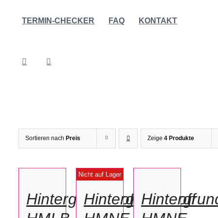
TERMIN-CHECKER
FAQ
KONTAKT
Sortieren nach
Preis
Zeige
4 Produkte
IN
IN
DEN
DEN
DETAILS
Nicht auf Lager
WARENKORB
WARENKORB
/
/
Hintergrundstoff
Hintergrundstoff
Hintergrun
DETAILS
DETAILS