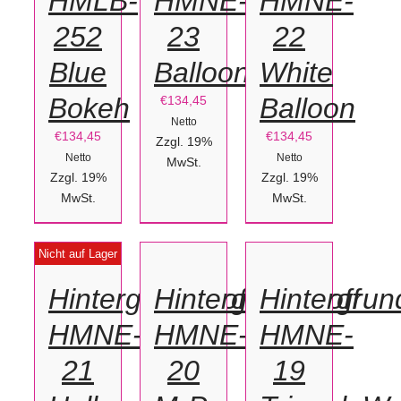
HMLB-
HMNE-
HMNE-
252
23
22
Blue
Balloon
White
Bokeh
Balloon
€
134,45
Netto
€
134,45
€
134,45
Zzgl. 19%
Netto
Netto
MwSt.
Zzgl. 19%
Zzgl. 19%
MwSt.
IN
IN
MwSt.
DEN
DEN
DETAILS
Nicht auf Lager
WARENKORB
WARENKORB
/
/
Hintergrundstoff
Hintergrundstoff
Hintergrun
DETAILS
DETAILS
HMNE-
HMNE-
HMNE-
21
20
19