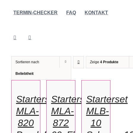
TERMIN-CHECKER
FAQ
KONTAKT
Sortieren nach
Zeige
4 Produkte
IN
IN
IN
Beliebtheit
DEN
DEN
DEN
WARENKORB
WARENKORB
WARENKORB
/
/
/
Starterset
Starterset
Starterset
DETAILS
DETAILS
DETAILS
MLA-
MLA-
MLB-
820
872
10