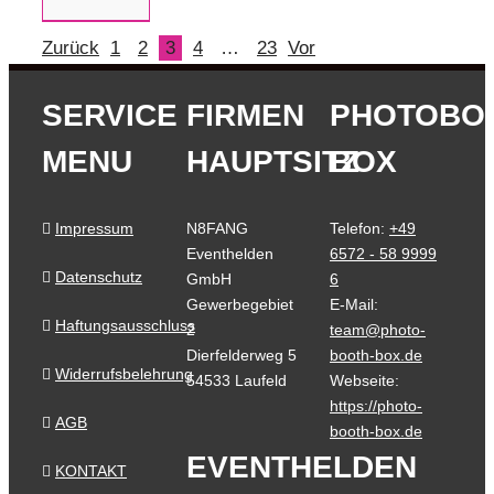
Zurück
1
2
3
4
…
23
Vor
SERVICE
FIRMEN
PHOTOBO
MENU
HAUPTSITZ
BOX
Impressum
N8FANG
Telefon:
+49
Eventhelden
6572 - 58 9999
Datenschutz
GmbH
6
Gewerbegebiet
E-Mail:
Haftungsausschluss
2
team@photo-
Dierfelderweg 5
booth-box.de
Widerrufsbelehrung
54533 Laufeld
Webseite:
https://photo-
AGB
booth-box.de
EVENTHELDEN
KONTAKT