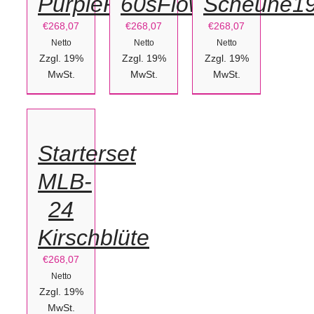
PurpleRain
60sFlowers
Scheune1
€
268,07
€
268,07
€
268,07
Netto
Netto
Netto
Zzgl. 19%
Zzgl. 19%
Zzgl. 19%
IN
MwSt.
MwSt.
MwSt.
DEN
WARENKORB
/
Starterset
DETAILS
MLB-
24
Kirschblüte
€
268,07
Netto
Zzgl. 19%
MwSt.