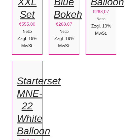
XXL
Blue
Balloon
Set
Bokeh
€
268,07
Netto
€
555,00
€
268,07
Zzgl. 19%
Netto
Netto
MwSt.
Zzgl. 19%
Zzgl. 19%
IN
MwSt.
MwSt.
DEN
WARENKORB
/
Starterset
DETAILS
MNE-
22
White
Balloon