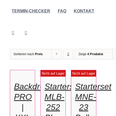
TERMIN-CHECKER
FAQ
KONTAKT
Sortieren nach
Preis
Zeige
4 Produkte
OPTIONEN
WÄHLEN
DETAILS
DETAILS
Nicht auf Lager
Nicht auf Lager
/
Backdrop
Starterset
Starterset
DETAILS
PRO
MLB-
MNE-
|
252
23