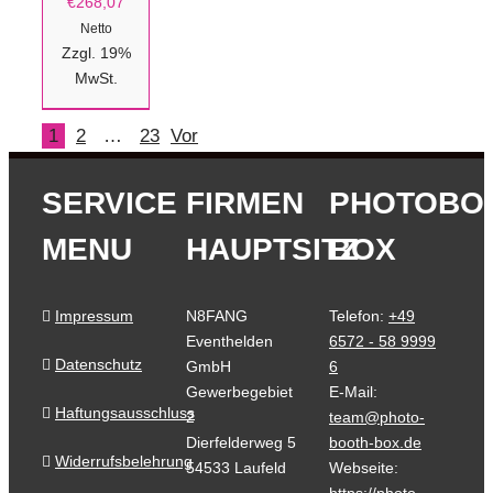
€
268,07
Netto
Zzgl. 19%
MwSt.
1
2
…
23
Vor
SERVICE
FIRMEN
PHOTOBO
MENU
HAUPTSITZ
BOX
Impressum
N8FANG
Telefon:
+49
Eventhelden
6572 - 58 9999
Datenschutz
GmbH
6
Gewerbegebiet
E-Mail:
Haftungsausschluss
2
team@photo-
Dierfelderweg 5
booth-box.de
Widerrufsbelehrung
54533 Laufeld
Webseite: