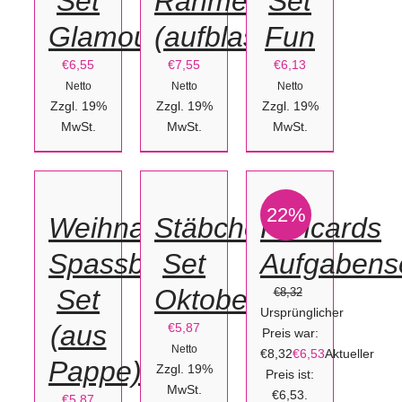
Set
Rahmen
Set
Glamour
(aufblasbar)
Fun
€
6,55
€
7,55
€
6,13
Netto
Netto
Netto
Zzgl. 19%
Zzgl. 19%
Zzgl. 19%
IN
MwSt.
IN
MwSt.
IN
MwSt.
DEN
DEN
DEN
WARENKORB
WARENKORB
WARENKORB
22%
/
/
/
Weihnachts
Stäbchen
Funcards
DETAILS
DETAILS
DETAILS
Spassbrillen
Set
Aufgabens
Set
Oktoberfest
€
8,32
Ursprünglicher
(aus
€
5,87
Preis war:
Netto
€8,32
€
6,53
Aktueller
Pappe)
Zzgl. 19%
Preis ist:
MwSt.
€6,53.
€
5,87