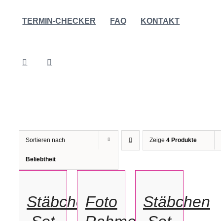
TERMIN-CHECKER
FAQ
KONTAKT
Sortieren nach
Zeige
4 Produkte
IN
IN
IN
Beliebtheit
DEN
DEN
DEN
WARENKORB
WARENKORB
WARENKORB
/
/
/
Stäbchen
Foto
Stäbchen
DETAILS
DETAILS
DETAILS