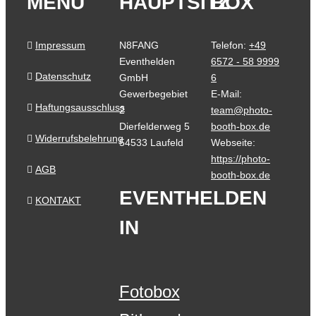
MENU
HAUPTSITZ
BOX
Impressum
N8FANG
Telefon:
+49
Eventhelden
6572 - 58 9999
Datenschutz
GmbH
6
Gewerbegebiet
E-Mail:
Haftungsausschluss
2
team@photo-
Dierfelderweg 5
booth-box.de
Widerrufsbelehrung
54533 Laufeld
Webseite:
https://photo-
AGB
booth-box.de
EVENTHELDEN
KONTAKT
IN
Fotobox