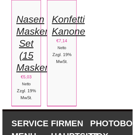
WARENKORB
WARENKORB
/
/
Nasen
Konfetti
DETAILS
DETAILS
Masken
Kanone
Set
€
7,14
Netto
(15
Zzgl. 19%
MwSt.
Masken)
€
5,03
Netto
Zzgl. 19%
MwSt.
SERVICE
FIRMEN
PHOTOBO