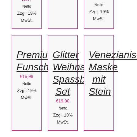
Netto
Netto
Zzgl. 19%
Zzgl. 19%
MwSt.
IN
MwSt.
IN
DEN
DEN
DETAILS
WARENKORB
WARENKORB
/
/
Premium
Glitter
Veneziani
DETAILS
DETAILS
Funschilder
Weihnachts
Maske
Spassbrillen
mit
€
15,96
Netto
Set
Stein
Zzgl. 19%
MwSt.
€
19,90
Netto
Zzgl. 19%
IN
IN
MwSt.
DEN
DEN