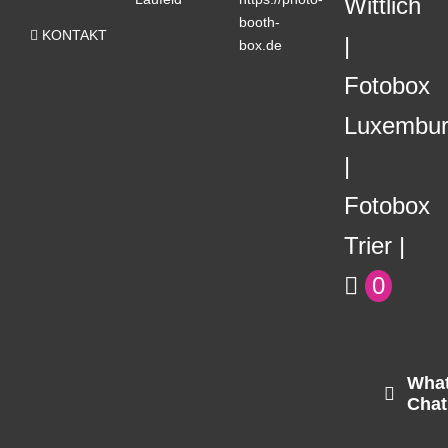
Wittlich
booth-
KONTAKT
box.de
Fotobox
Luxembu
Fotobox
Trier
0
Wha
Chat
Kundenbewertungen und Erfahrungen zu
N8FANG Eventhelden GmbH