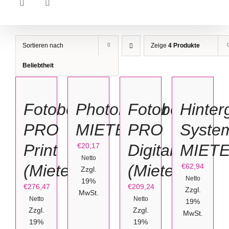
Sortieren nach
Zeige
4 Produkte
IN
OPTIONEN
OPTIONEN
AUSFÜHR
Beliebtheit
DEN
WÄHLEN
WÄHLEN
WÄHLEN
WARENKORB
DIESES
/
/
/
PRODUKT
/
Fotobox
Photobuzzer
Fotobox
Hinter
WEIST
DETAILS
DETAILS
DETAILS
MEHRERE
DETAILS
VARIANTEN
PRO
MIETE
PRO
Syste
AUF.
DIE
Print
Digital
MIET
OPTIONEN
€
20,17
KÖNNEN
Netto
AUF
(Miete)
(Miete)
€
62,94
Zzgl.
DER
PRODUKTSEITE
Netto
19%
GEWÄHLT
€
276,47
€
209,24
Zzgl.
MwSt.
WERDEN
Netto
Netto
19%
Zzgl.
Zzgl.
MwSt.
19%
19%