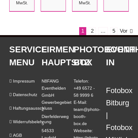
MwSt.
MwSt.
1
2
…
5
Vor
SERVICE
FIRMEN
PHOTOBOOTH
EVENT
MENU
HAUPTSITZ
BOX
IN
Impressum
N8FANG
Telefon:
Eventhelden
+49 6572 -
Fotobox
Datenschutz
GmbH
58 9999 6
Bitburg
Gewerbegebiet
E-Mail:
Haftungsausschluss
2
team@photo-
Dierfelderweg
booth-
Widerrufsbelehrung
5
box.de
Fotobox
54533
Webseite:
AGB
Laufeld
https://photo-