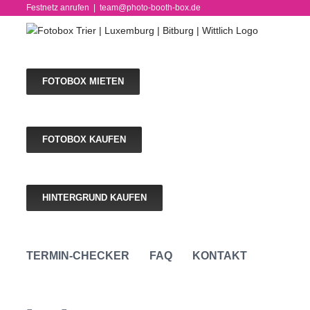
Skip
Festnetz anrufen
|
team@photo-booth-box.de
to
content
FOTOBOX MIETEN
FOTOBOX KAUFEN
HINTERGRUND KAUFEN
TERMIN-CHECKER
FAQ
KONTAKT