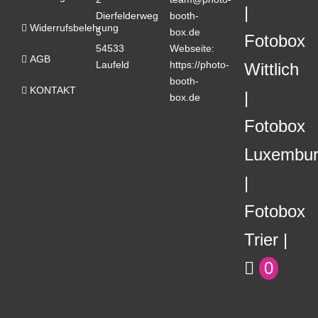
Dierfelderweg
booth-
Widerrufsbelehrung
5
box.de
Fotobox
54533
Webseite:
AGB
Laufeld
https://photo-
Wittlich
booth-
KONTAKT
box.de
Fotobox
Luxembu
Fotobox
Trier
0