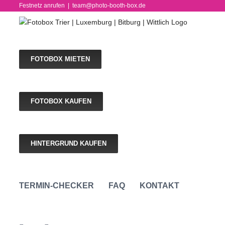
Skip
Festnetz anrufen
|
team@photo-booth-box.de
to
content
FOTOBOX MIETEN
FOTOBOX KAUFEN
HINTERGRUND KAUFEN
TERMIN-CHECKER
FAQ
KONTAKT