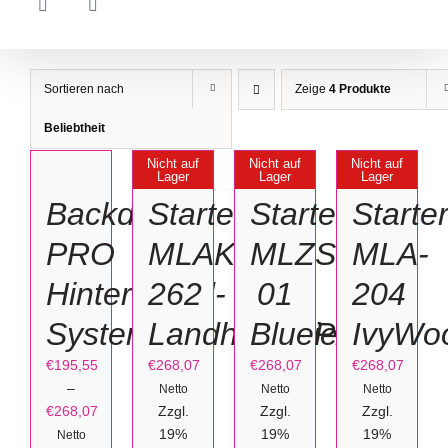
Sortieren nach
Zeige
4 Produkte
AUSFÜHRUNG
Beliebtheit
WÄHLEN
DETAILS
DETAILS
DETAILS
Nicht auf
Nicht auf
Nicht auf
DIESES
Lager
Lager
Lager
/
PRODUKT
Backdrop
Starterset
Starterset
Starte
WEIST
DETAILS
MEHRERE
VARIANTEN
PRO
MLAK-
MLZS-
MLA-
AUF.
DIE
Hintergrund-
262
01
204
OPTIONEN
KÖNNEN
AUF
System
LandhausDiele
BluePixel
IvyWo
DER
PRODUKTSEITE
GEWÄHLT
€
195,55
€
268,07
€
268,07
€
268,07
WERDEN
–
Netto
Netto
Netto
€
268,07
Zzgl.
Zzgl.
Zzgl.
Preisspanne:
19%
19%
19%
Netto