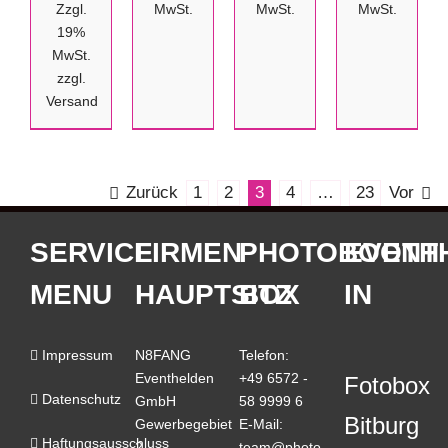
€195,55
Zzgl.
MwSt.
MwSt.
MwSt.
bis
19%
€268,07
MwSt.
zzgl.
Versand
Zurück
1
2
3
4
…
23
Vor
SERVICE
FIRMEN
PHOTOBOOTH
EVENT
MENU
HAUPTSITZ
BOX
IN
Impressum
N8FANG
Telefon:
Eventhelden
+49 6572 -
Fotobox
Datenschutz
GmbH
58 9999 6
Bitburg
Gewerbegebiet
E-Mail:
Haftungsausschluss
2
team@photo-