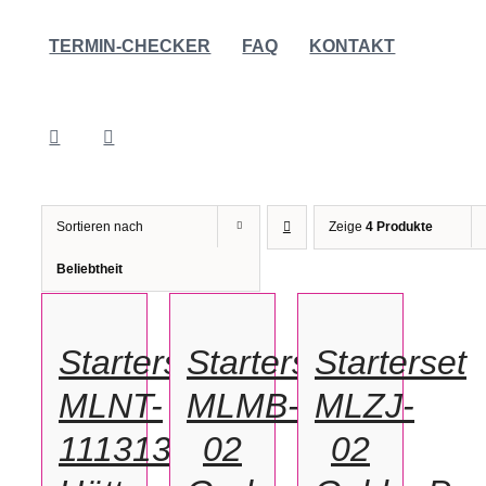
TERMIN-CHECKER
FAQ
KONTAKT
Sortieren nach
Zeige
4 Produkte
IN
IN
IN
Beliebtheit
DEN
DEN
DEN
WARENKORB
WARENKORB
WARENKORB
/
/
/
Starterset
Starterset
Starterset
DETAILS
DETAILS
DETAILS
MLNT-
MLMB-
MLZJ-
111313
02
02