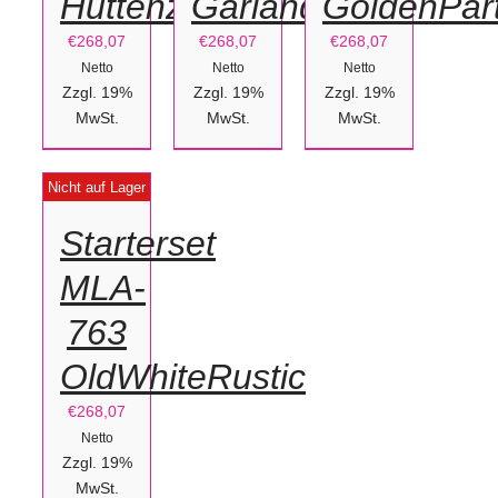
Hüttenzauber
Garland
GoldenPar
€
268,07
€
268,07
€
268,07
Netto
Netto
Netto
Zzgl. 19%
Zzgl. 19%
Zzgl. 19%
MwSt.
MwSt.
MwSt.
DETAILS
Nicht auf Lager
Starterset
MLA-
763
OldWhiteRustic
€
268,07
Netto
Zzgl. 19%
MwSt.