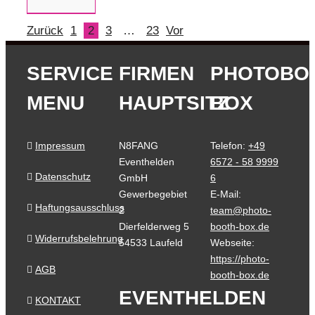
Zurück
1
2
3
…
23
Vor
SERVICE
FIRMEN
PHOTOBO
MENU
HAUPTSITZ
BOX
Impressum
N8FANG
Telefon:
+49
Eventhelden
6572 - 58 9999
Datenschutz
GmbH
6
Gewerbegebiet
E-Mail:
Haftungsausschluss
2
team@photo-
Dierfelderweg 5
booth-box.de
Widerrufsbelehrung
54533 Laufeld
Webseite:
https://photo-
AGB
booth-box.de
EVENTHELDEN
KONTAKT