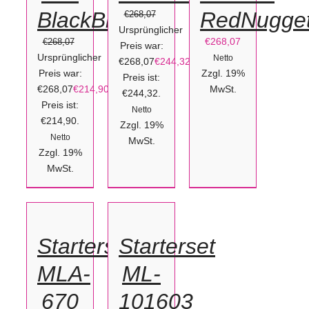
BlackBlocks
RedNugge
€
268,07
Ursprünglicher
€
268,07
€
268,07
Preis war:
Ursprünglicher
Netto
€268,07
€
244,32
Aktueller
Preis war:
Zzgl. 19%
Preis ist:
€268,07
€
214,90
Aktueller
MwSt.
€244,32.
Preis ist:
Netto
€214,90.
Zzgl. 19%
Netto
MwSt.
Zzgl. 19%
IN
MwSt.
IN
DEN
DEN
WARENKORB
WARENKORB
/
/
Starterset
Starterset
DETAILS
DETAILS
MLA-
ML-
670
101603