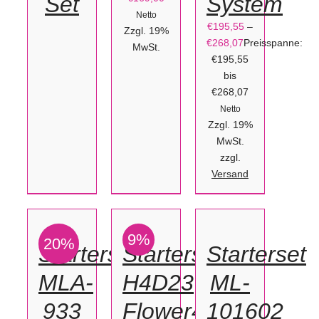
Set
System
Netto
€
195,55
–
Zzgl. 19%
€
268,07
Preisspanne:
MwSt.
€195,55
bis
€268,07
Netto
Zzgl. 19%
MwSt.
zzgl.
IN
IN
IN
Versand
DEN
DEN
DEN
WARENKORB
WARENKORB
WARENKORB
9%
20%
/
/
/
Starterset
Starterset
Starterset
DETAILS
DETAILS
DETAILS
MLA-
H4D23
ML-
933
Flower4D
101602