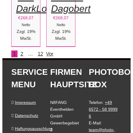
DarkLove
Dagobert
€
268,07
€
268,07
Netto
Netto
Zzgl. 19%
Zzgl. 19%
MwSt.
MwSt.
1
2
…
12
Vor
SERVICE
FIRMEN
PHOTOBO
MENU
HAUPTSITZ
BOX
Impressum
N8FANG
Telefon:
+49
Eventhelden
6572 - 58 9999
Datenschutz
GmbH
6
Gewerbegebiet
E-Mail:
Haftungsausschluss
2
team@photo-