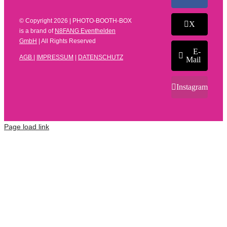
© Copyright
2026 | PHOTO-BOOTH-BOX
X
is a brand of
N8FANG Eventhelden
GmbH
| All Rights Reserved
E-
AGB
|
IMPRESSUM
|
DATENSCHUTZ
Mail
Instagram
Page load link
Kundenbewertungen und Erfahrungen zu
N8FANG Eventhelden GmbH
SEHR GUT
%
100