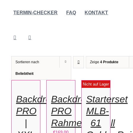
TERMIN-CHECKER
FAQ
KONTAKT
Sortieren nach
Zeige
4 Produkte
IN
OPTIONEN
Beliebtheit
DEN
WÄHLEN
DETAILS
Nicht auf Lager
WARENKORB
/
/
Backdrop
Backdrop
Starterset
DETAILS
DETAILS
PRO
PRO
MLB-
|
Rahmengestell
61
€
169,00