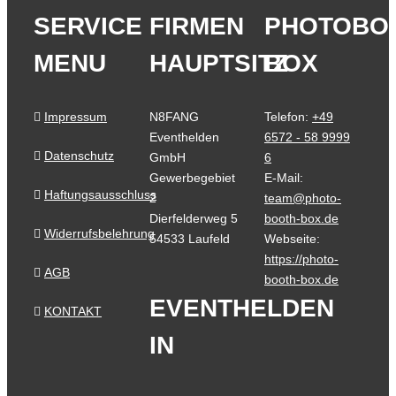
SERVICE
FIRMEN
PHOTOBO
MENU
HAUPTSITZ
BOX
Impressum
N8FANG
Telefon:
+49
Eventhelden
6572 - 58 9999
Datenschutz
GmbH
6
Gewerbegebiet
E-Mail:
Haftungsausschluss
2
team@photo-
Dierfelderweg 5
booth-box.de
Widerrufsbelehrung
54533 Laufeld
Webseite:
https://photo-
AGB
booth-box.de
EVENTHELDEN
KONTAKT
IN