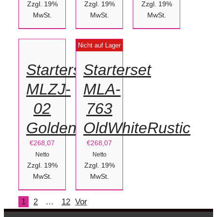
Zzgl. 19%
Zzgl. 19%
Zzgl. 19%
IN
MwSt.
MwSt.
MwSt.
DEN
DETAILS
Nicht auf Lager
WARENKORB
/
Starterset
Starterset
DETAILS
MLZJ-
MLA-
02
763
GoldenParty
OldWhiteRustic
€
268,07
€
268,07
Netto
Netto
Zzgl. 19%
Zzgl. 19%
MwSt.
MwSt.
1
2
…
12
Vor