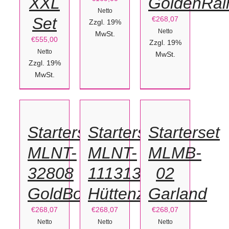
XXL
GoldenRai
Netto
Set
€
268,07
Zzgl. 19%
Netto
MwSt.
€
555,00
Zzgl. 19%
Netto
MwSt.
Zzgl. 19%
IN
MwSt.
IN
IN
DEN
DEN
DEN
WARENKORB
WARENKORB
WARENKORB
/
/
/
Starterset
Starterset
Starterset
DETAILS
DETAILS
DETAILS
MLNT-
MLNT-
MLMB-
32808
111313
02
GoldBokeh
Hüttenzauber
Garland
€
268,07
€
268,07
€
268,07
Netto
Netto
Netto